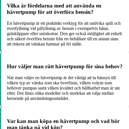
Vilka är fördelarna med att använda en
hävertpump för att överföra bensin?
En hävertpump är ett praktiskt verktyg för att undvika spill och
överfyllning vid påfyllning av bensin i exempelvis båtar,
gräsklippare eller snöskotrar. Den ger också möjlighet att enkelt
och säkert överföra bensin från en behållare till en annan utan
att riskera att vätskan hamnar på fel ställe.
Hur väljer man rätt hävertpump för sina behov?
När man väljer en hävertpump är det viktigt att ta hänsyn till
vilken typ av vätska som ska överföras, vilken volym som
behöver pumpas samt vilken kvalitet och hållbarhet man är ute
efter. Det finns olika modeller och storlekar att välja mellan
beroende på användningsområdet.
Var kan man köpa en hävertpump och vad bör
man tänka på vid köp?