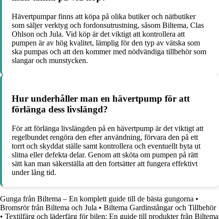
Hävertpumpar finns att köpa på olika butiker och nätbutiker
som säljer verktyg och fordonsutrustning, såsom Biltema, Clas
Ohlson och Jula. Vid köp är det viktigt att kontrollera att
pumpen är av hög kvalitet, lämplig för den typ av vätska som
ska pumpas och att den kommer med nödvändiga tillbehör som
slangar och munstycken.
Hur underhåller man en hävertpump för att
förlänga dess livslängd?
För att förlänga livslängden på en hävertpump är det viktigt att
regelbundet rengöra den efter användning, förvara den på ett
torrt och skyddat ställe samt kontrollera och eventuellt byta ut
slitna eller defekta delar. Genom att sköta om pumpen på rätt
sätt kan man säkerställa att den fortsätter att fungera effektivt
under lång tid.
Gunga från Biltema – En komplett guide till de bästa gungorna
•
Bromsrör från Biltema och Jula
•
Biltema Gardinstångar och Tillbehör
•
Textilfärg och läderfärg för bilen: En guide till produkter från Biltema