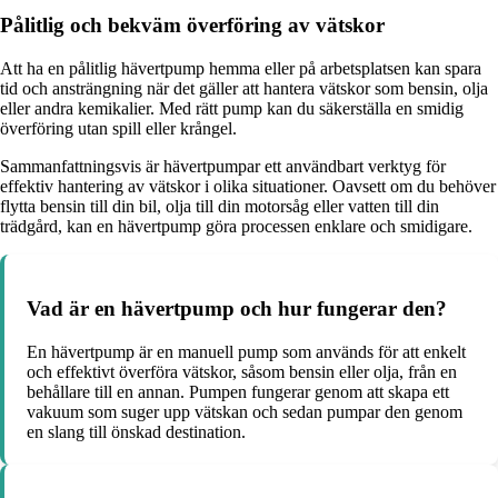
Pålitlig och bekväm överföring av vätskor
Att ha en pålitlig hävertpump hemma eller på arbetsplatsen kan spara
tid och ansträngning när det gäller att hantera vätskor som bensin, olja
eller andra kemikalier. Med rätt pump kan du säkerställa en smidig
överföring utan spill eller krångel.
Sammanfattningsvis är hävertpumpar ett användbart verktyg för
effektiv hantering av vätskor i olika situationer. Oavsett om du behöver
flytta bensin till din bil, olja till din motorsåg eller vatten till din
trädgård, kan en hävertpump göra processen enklare och smidigare.
Vad är en hävertpump och hur fungerar den?
En hävertpump är en manuell pump som används för att enkelt
och effektivt överföra vätskor, såsom bensin eller olja, från en
behållare till en annan. Pumpen fungerar genom att skapa ett
vakuum som suger upp vätskan och sedan pumpar den genom
en slang till önskad destination.