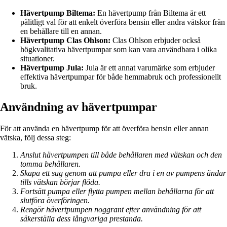
Hävertpump Biltema:
En hävertpump från Biltema är ett
pålitligt val för att enkelt överföra bensin eller andra vätskor från
en behållare till en annan.
Hävertpump Clas Ohlson:
Clas Ohlson erbjuder också
högkvalitativa hävertpumpar som kan vara användbara i olika
situationer.
Hävertpump Jula:
Jula är ett annat varumärke som erbjuder
effektiva hävertpumpar för både hemmabruk och professionellt
bruk.
Användning av hävertpumpar
För att använda en hävertpump för att överföra bensin eller annan
vätska, följ dessa steg:
Anslut hävertpumpen till både behållaren med vätskan och den
tomma behållaren.
Skapa ett sug genom att pumpa eller dra i en av pumpens ändar
tills vätskan börjar flöda.
Fortsätt pumpa eller flytta pumpen mellan behållarna för att
slutföra överföringen.
Rengör hävertpumpen noggrant efter användning för att
säkerställa dess långvariga prestanda.