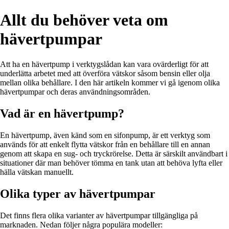
Allt du behöver veta om
hävertpumpar
Att ha en hävertpump i verktygslådan kan vara ovärderligt för att
underlätta arbetet med att överföra vätskor såsom bensin eller olja
mellan olika behållare. I den här artikeln kommer vi gå igenom olika
hävertpumpar och deras användningsområden.
Vad är en hävertpump?
En hävertpump, även känd som en sifonpump, är ett verktyg som
används för att enkelt flytta vätskor från en behållare till en annan
genom att skapa en sug- och tryckrörelse. Detta är särskilt användbart i
situationer där man behöver tömma en tank utan att behöva lyfta eller
hälla vätskan manuellt.
Olika typer av hävertpumpar
Det finns flera olika varianter av hävertpumpar tillgängliga på
marknaden. Nedan följer några populära modeller: