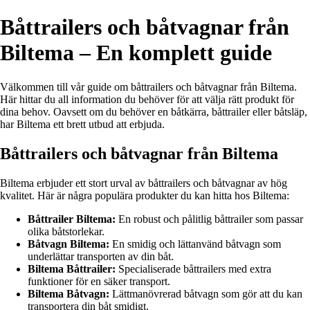
Båttrailers och båtvagnar från
Biltema – En komplett guide
Välkommen till vår guide om båttrailers och båtvagnar från Biltema.
Här hittar du all information du behöver för att välja rätt produkt för
dina behov. Oavsett om du behöver en båtkärra, båttrailer eller båtsläp,
har Biltema ett brett utbud att erbjuda.
Båttrailers och båtvagnar från Biltema
Biltema erbjuder ett stort urval av båttrailers och båtvagnar av hög
kvalitet. Här är några populära produkter du kan hitta hos Biltema:
Båttrailer Biltema:
En robust och pålitlig båttrailer som passar
olika båtstorlekar.
Båtvagn Biltema:
En smidig och lättanvänd båtvagn som
underlättar transporten av din båt.
Biltema Båttrailer:
Specialiserade båttrailers med extra
funktioner för en säker transport.
Biltema Båtvagn:
Lättmanövrerad båtvagn som gör att du kan
transportera din båt smidigt.