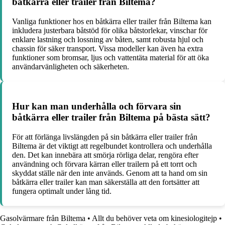
båtkärra eller trailer från Biltema?
Vanliga funktioner hos en båtkärra eller trailer från Biltema kan
inkludera justerbara båtstöd för olika båtstorlekar, vinschar för
enklare lastning och lossning av båten, samt robusta hjul och
chassin för säker transport. Vissa modeller kan även ha extra
funktioner som bromsar, ljus och vattentäta material för att öka
användarvänligheten och säkerheten.
Hur kan man underhålla och förvara sin
båtkärra eller trailer från Biltema på bästa sätt?
För att förlänga livslängden på sin båtkärra eller trailer från
Biltema är det viktigt att regelbundet kontrollera och underhålla
den. Det kan innebära att smörja rörliga delar, rengöra efter
användning och förvara kärran eller trailern på ett torrt och
skyddat ställe när den inte används. Genom att ta hand om sin
båtkärra eller trailer kan man säkerställa att den fortsätter att
fungera optimalt under lång tid.
Gasolvärmare från Biltema
•
Allt du behöver veta om kinesiologitejp
•