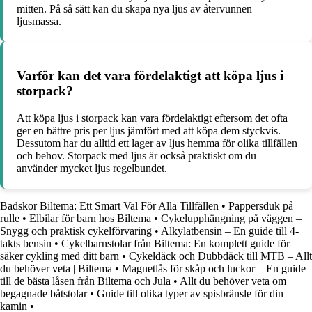
mitten. På så sätt kan du skapa nya ljus av återvunnen
ljusmassa.
Varför kan det vara fördelaktigt att köpa ljus i
storpack?
Att köpa ljus i storpack kan vara fördelaktigt eftersom det ofta
ger en bättre pris per ljus jämfört med att köpa dem styckvis.
Dessutom har du alltid ett lager av ljus hemma för olika tillfällen
och behov. Storpack med ljus är också praktiskt om du
använder mycket ljus regelbundet.
Badskor Biltema: Ett Smart Val För Alla Tillfällen
•
Pappersduk på
rulle
•
Elbilar för barn hos Biltema
•
Cykelupphängning på väggen –
Snygg och praktisk cykelförvaring
•
Alkylatbensin – En guide till 4-
takts bensin
•
Cykelbarnstolar från Biltema: En komplett guide för
säker cykling med ditt barn
•
Cykeldäck och Dubbdäck till MTB – Allt
du behöver veta | Biltema
•
Magnetlås för skåp och luckor – En guide
till de bästa låsen från Biltema och Jula
•
Allt du behöver veta om
begagnade båtstolar
•
Guide till olika typer av spisbränsle för din
kamin
•