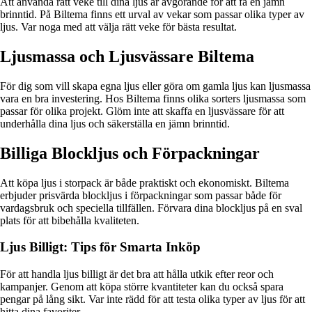
Att använda rätt veke till dina ljus är avgörande för att få en jämn
brinntid. På Biltema finns ett urval av vekar som passar olika typer av
ljus. Var noga med att välja rätt veke för bästa resultat.
Ljusmassa och Ljusvässare Biltema
För dig som vill skapa egna ljus eller göra om gamla ljus kan ljusmassa
vara en bra investering. Hos Biltema finns olika sorters ljusmassa som
passar för olika projekt. Glöm inte att skaffa en ljusvässare för att
underhålla dina ljus och säkerställa en jämn brinntid.
Billiga Blockljus och Förpackningar
Att köpa ljus i storpack är både praktiskt och ekonomiskt. Biltema
erbjuder prisvärda blockljus i förpackningar som passar både för
vardagsbruk och speciella tillfällen. Förvara dina blockljus på en sval
plats för att bibehålla kvaliteten.
Ljus Billigt: Tips för Smarta Inköp
För att handla ljus billigt är det bra att hålla utkik efter reor och
kampanjer. Genom att köpa större kvantiteter kan du också spara
pengar på lång sikt. Var inte rädd för att testa olika typer av ljus för att
hitta dina favoriter.