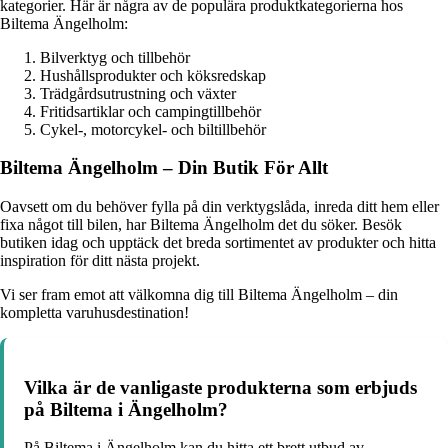
kategorier. Här är några av de populära produktkategorierna hos
Biltema Ängelholm:
Bilverktyg och tillbehör
Hushållsprodukter och köksredskap
Trädgårdsutrustning och växter
Fritidsartiklar och campingtillbehör
Cykel-, motorcykel- och biltillbehör
Biltema Ängelholm – Din Butik För Allt
Oavsett om du behöver fylla på din verktygslåda, inreda ditt hem eller
fixa något till bilen, har Biltema Ängelholm det du söker. Besök
butiken idag och upptäck det breda sortimentet av produkter och hitta
inspiration för ditt nästa projekt.
Vi ser fram emot att välkomna dig till Biltema Ängelholm – din
kompletta varuhusdestination!
Vilka är de vanligaste produkterna som erbjuds
på Biltema i Ängelholm?
På Biltema i Ängelholm kan du hitta ett brett utbud av