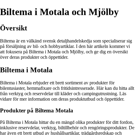
Biltema i Motala och Mjölby
Översikt
Biltema är en välkänd svensk detaljhandelskedja som specialiserar sig
på försäljning av bil- och hobbyartiklar. I den här artikeln kommer vi
att fokusera på Biltema i Motala och Mjölby, och ge dig en översikt
över deras produkter och öppettider.
Biltema i Motala
Biltema i Motala erbjuder ett brett sortiment av produkter för
bilentusiaster, hemmafixare och fritidsintresserade. Här kan du hitta allt
från verktyg och reservdelar till kläder och campingutrustning. Läs
vidare för mer information om deras produktutbud och öppettider.
Produkter på Biltema Motala
På Biltema i Motala hittar du en mängd olika produkter för ditt fordon,
inklusive reservdelar, verktyg, biltillbehör och rengöringsprodukter. De
har även ett brett utbud av hushållsartiklar, trädgårdsredskap och