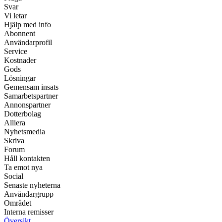
Svar
Vi letar
Hjälp med info
Abonnent
Användarprofil
Service
Kostnader
Gods
Lösningar
Gemensam insats
Samarbetspartner
Annonspartner
Dotterbolag
Alliera
Nyhetsmedia
Skriva
Forum
Håll kontakten
Ta emot nya
Social
Senaste nyheterna
Användargrupp
Området
Interna remisser
Översikt