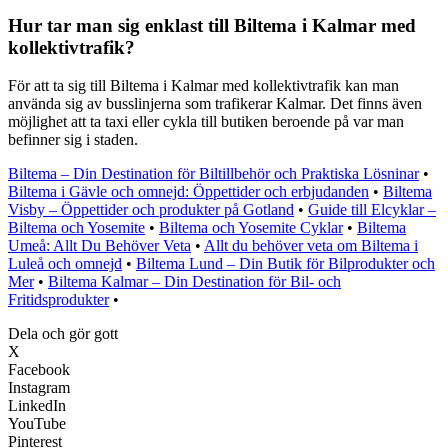
Hur tar man sig enklast till Biltema i Kalmar med
kollektivtrafik?
För att ta sig till Biltema i Kalmar med kollektivtrafik kan man
använda sig av busslinjerna som trafikerar Kalmar. Det finns även
möjlighet att ta taxi eller cykla till butiken beroende på var man
befinner sig i staden.
Biltema – Din Destination för Biltillbehör och Praktiska Lösninar
•
Biltema i Gävle och omnejd: Öppettider och erbjudanden
•
Biltema
Visby – Öppettider och produkter på Gotland
•
Guide till Elcyklar –
Biltema och Yosemite
•
Biltema och Yosemite Cyklar
•
Biltema
Umeå: Allt Du Behöver Veta
•
Allt du behöver veta om Biltema i
Luleå och omnejd
•
Biltema Lund – Din Butik för Bilprodukter och
Mer
•
Biltema Kalmar – Din Destination för Bil- och
Fritidsprodukter
•
Dela och gör gott
X
Facebook
Instagram
LinkedIn
YouTube
Pinterest