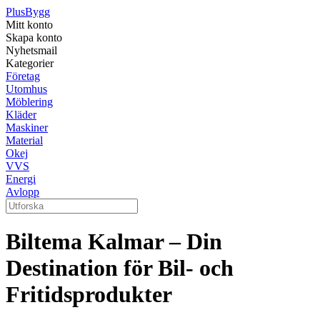
Plus
Bygg
Mitt konto
Skapa konto
Nyhetsmail
Kategorier
Företag
Utomhus
Möblering
Kläder
Maskiner
Material
Okej
VVS
Energi
Avlopp
Biltema Kalmar – Din
Destination för Bil- och
Fritidsprodukter