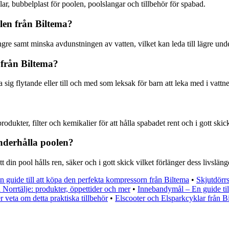
ar, bubbelplast för poolen, poolslangar och tillbehör för spabad.
len från Biltema?
ngre samt minska avdunstningen av vatten, vilket kan leda till lägre und
från Biltema?
 sig flytande eller till och med som leksak för barn att leka med i vattne
dukter, filter och kemikalier för att hålla spabadet rent och i gott skic
 underhålla poolen?
t din pool hålls ren, säker och i gott skick vilket förlänger dess livslän
 guide till att köpa den perfekta kompressorn från Biltema
•
Skjutdörrs
 Norrtälje: produkter, öppettider och mer
•
Innebandymål – En guide till
 veta om detta praktiska tillbehör
•
Elscooter och Elsparkcyklar från B