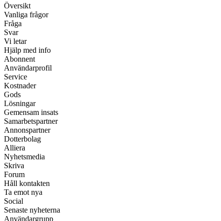
Översikt
Vanliga frågor
Fråga
Svar
Vi letar
Hjälp med info
Abonnent
Användarprofil
Service
Kostnader
Gods
Lösningar
Gemensam insats
Samarbetspartner
Annonspartner
Dotterbolag
Alliera
Nyhetsmedia
Skriva
Forum
Håll kontakten
Ta emot nya
Social
Senaste nyheterna
Användargrupp