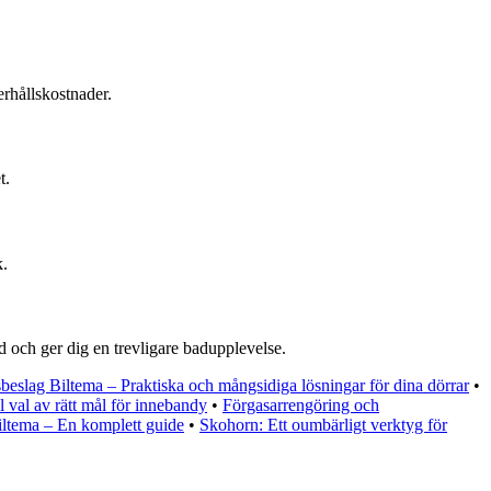
erhållskostnader.
t.
k.
gd och ger dig en trevligare badupplevelse.
beslag Biltema – Praktiska och mångsidiga lösningar för dina dörrar
•
 val av rätt mål för innebandy
•
Förgasarrengöring och
iltema – En komplett guide
•
Skohorn: Ett oumbärligt verktyg för