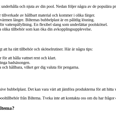
tt underhålla och njuta av din pool. Nedan följer några av de populära p
 tillverkade av hållbart material och kommer i olika färger.
 värmen längre. Biltemas bubbelplast är en pålitlig lösning.
ör vattenpåfyllning. En flexibel slang som underlättar poolskötsel.
a olika tillbehör som kan öka din avkopplingsupplevelse.
t att ha rätt tillbehör och skötselrutiner. Här är några tips:
r att hålla vattnet rent och klart.
länga badsäsongen.
a och hållbara, vilket ger dig valuta för pengarna.
ve bubbelplast. Det kan vara värt att jämföra produkterna för att hitta 
a pooltillbehör från Biltema. Tveka inte att kontakta oss om du har frågo
iltema?