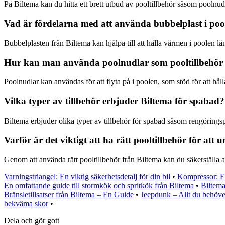
På Biltema kan du hitta ett brett utbud av pooltillbehör såsom poolnudl
Vad är fördelarna med att använda bubbelplast i poo
Bubbelplasten från Biltema kan hjälpa till att hålla värmen i poolen lä
Hur kan man använda poolnudlar som pooltillbehör 
Poolnudlar kan användas för att flyta på i poolen, som stöd för att hålla
Vilka typer av tillbehör erbjuder Biltema för spabad?
Biltema erbjuder olika typer av tillbehör för spabad såsom rengöringspro
Varför är det viktigt att ha rätt pooltillbehör för att
Genom att använda rätt pooltillbehör från Biltema kan du säkerställa at
Varningstriangel: En viktig säkerhetsdetalj för din bil
•
Kompressor: En
En omfattande guide till stormkök och spritkök från Biltema
•
Biltema
Bränsletillsatser från Biltema – En Guide
•
Jeepdunk – Allt du behöver
bekväma skor
•
Dela och gör gott