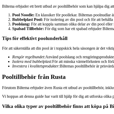
Biltema erbjuder ett brett utbud av pooltillbehör som kan hjälpa dig a
Pool Noodle:
En klassiker för poollekar. Biltemas poolnudlar är
Bubbelplast Pool:
För isolering av din pool och för att behålla
Poolslang:
För att koppla samman olika delar av din pool eller f
Spabad Tillbehör:
För dig som har ett spabad erbjuder Biltem
Tips för effektivt poolunderhåll
För att säkerställa att din pool är i toppskick hela säsongen är det viktig
Rengör regelbundet:
Använd poolslang och rengöringsprodukter fö
Isolera med bubbelplast:
För att minska värmeförlusten och för
Investera i kvalitetsprodukter:
Biltemas pooltillbehör är prisvärd
Pooltillbehör från Rusta
Förutom Biltema erbjuder även Rusta ett utbud av pooltillbehör, inklusi
Vi hoppas att denna guide har varit till hjälp för dig att utforska olik
Vilka olika typer av pooltillbehör finns att köpa på B