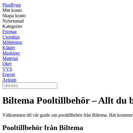
Plus
Bygg
Mitt konto
Skapa konto
Nyhetsmail
Kategorier
Företag
Utomhus
Möblering
Kläder
Maskiner
Material
Okej
VVS
Energi
Avlopp
Biltema Pooltillbehör – Allt du 
Välkommen till vår guide om pooltillbehör från Biltema. Här kommer v
Pooltillbehör från Biltema