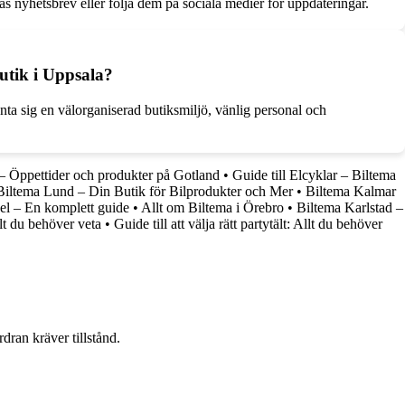
 nyhetsbrev eller följa dem på sociala medier för uppdateringar.
utik i Uppsala?
nta sig en välorganiserad butiksmiljö, vänlig personal och
– Öppettider och produkter på Gotland
•
Guide till Elcyklar – Biltema
Biltema Lund – Din Butik för Bilprodukter och Mer
•
Biltema Kalmar
l – En komplett guide
•
Allt om Biltema i Örebro
•
Biltema Karlstad –
lt du behöver veta
•
Guide till att välja rätt partytält: Allt du behöver
dran kräver tillstånd.