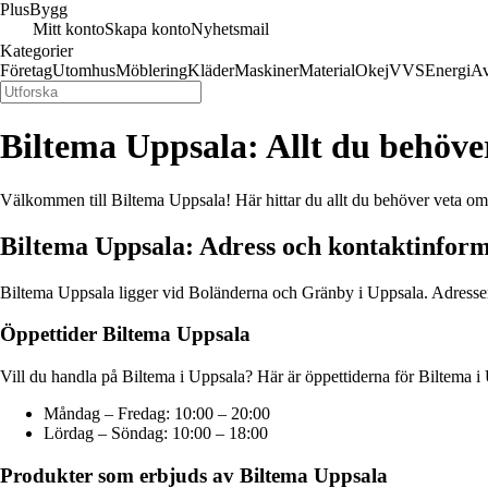
Plus
Bygg
Mitt konto
Skapa konto
Nyhetsmail
Kategorier
Företag
Utomhus
Möblering
Kläder
Maskiner
Material
Okej
VVS
Energi
Av
Biltema Uppsala: Allt du behöve
Välkommen till Biltema Uppsala! Här hittar du allt du behöver veta om 
Biltema Uppsala: Adress och kontaktinfor
Biltema Uppsala ligger vid Boländerna och Gränby i Uppsala. Adressen 
Öppettider Biltema Uppsala
Vill du handla på Biltema i Uppsala? Här är öppettiderna för Biltema i
Måndag – Fredag: 10:00 – 20:00
Lördag – Söndag: 10:00 – 18:00
Produkter som erbjuds av Biltema Uppsala