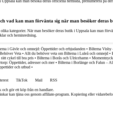
 Uppsala kan man besöka deras officiella hemsida, prenumerera på deras
h vad kan man förvänta sig när man besöker deras b
m olika kategorier. När man besöker deras butik i Uppsala kan man förvä
rtiklar och heminredning.
tema i Gävle och omnejd: Öppettider och erbjudanden
•
Biltema Visby 
 Behöver Veta
•
Allt du behöver veta om Biltema i Luleå och omnejd
•
tt cykel till bra pris
•
Biltema i Borås och Ulricehamn
•
Momentnycke
orp: Öppettider, adresser och mer
•
Biltema i Borlänge och Falun – Al
ppettider och utbud
•
terest
TikTok
Mail
RSS
k och gör ett köp från en handlare.
 länkar kan tjäna oss genom affiliate-program. Kopiering eller vidarebefor