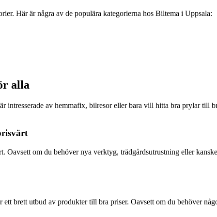
orier. Här är några av de populära kategorierna hos Biltema i Uppsala:
r alla
ntresserade av hemmafix, bilresor eller bara vill hitta bra prylar till br
risvärt
. Oavsett om du behöver nya verktyg, trädgårdsutrustning eller kanske 
t brett utbud av produkter till bra priser. Oavsett om du behöver något ti