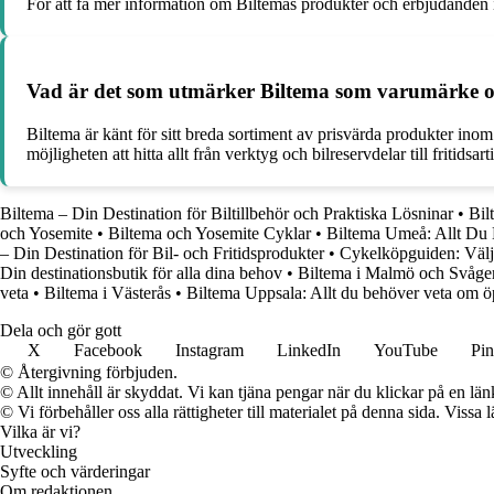
För att få mer information om Biltemas produkter och erbjudanden i
Vad är det som utmärker Biltema som varumärke oc
Biltema är känt för sitt breda sortiment av prisvärda produkter ino
möjligheten att hitta allt från verktyg och bilreservdelar till fritidsa
Biltema – Din Destination för Biltillbehör och Praktiska Lösninar
•
Bil
och Yosemite
•
Biltema och Yosemite Cyklar
•
Biltema Umeå: Allt Du
– Din Destination för Bil- och Fritidsprodukter
•
Cykelköpguiden: Välj rä
Din destinationsbutik för alla dina behov
•
Biltema i Malmö och Svågert
veta
•
Biltema i Västerås
•
Biltema Uppsala: Allt du behöver veta om ö
Dela och gör gott
X
Facebook
Instagram
LinkedIn
YouTube
Pin
© Återgivning förbjuden.
© Allt innehåll är skyddat. Vi kan tjäna pengar när du klickar på en län
© Vi förbehåller oss alla rättigheter till materialet på denna sida. Vissa
Vilka är vi?
Utveckling
Syfte och värderingar
Om redaktionen