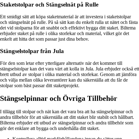
Staketstolpar och Stängselnät på Rulle
Ett smidigt sätt att köpa staketmaterial är att investera i staketstolpar
och stängselnät på rulle. På så sätt kan du enkelt rulla ut nätet och fästa
det vid stolparna för att snabbt och effektivt bygga ditt staket. Biltema
erbjuder staket på rulle i olika storlekar och material, vilket gör det
enkelt att hitta det som passar just dina behov.
Stängselstolpar från Jula
För den som letar efter ytterligare alternativ när det kommer till
stängselstolpar kan det vara värt att kolla in Jula. Jula erbjuder också ett
brett utbud av stolpar i olika material och storlekar. Genom att jämföra
och välja mellan olika leverantörer kan du säkerställa att du får de
stolpar som bäst passar ditt staketprojekt.
Stängselpinnar och Övriga Tillbehör
I tillägg till stolpar och nät kan det vara bra att ha stängselpinnar och
andra tillbehör för att säkerställa att ditt staket blir stabilt och hållbart.
Biltema erbjuder ett utbud av stängselpinnar och andra tillbehör som
gör det enklare att bygga och underhålla ditt staket.
Kontrollera alltid markförhållandena innan du sätter upp