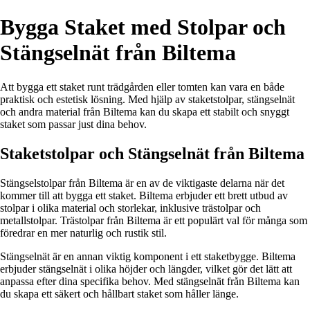
Bygga Staket med Stolpar och
Stängselnät från Biltema
Att bygga ett staket runt trädgården eller tomten kan vara en både
praktisk och estetisk lösning. Med hjälp av staketstolpar, stängselnät
och andra material från Biltema kan du skapa ett stabilt och snyggt
staket som passar just dina behov.
Staketstolpar och Stängselnät från Biltema
Stängselstolpar från Biltema är en av de viktigaste delarna när det
kommer till att bygga ett staket. Biltema erbjuder ett brett utbud av
stolpar i olika material och storlekar, inklusive trästolpar och
metallstolpar. Trästolpar från Biltema är ett populärt val för många som
föredrar en mer naturlig och rustik stil.
Stängselnät är en annan viktig komponent i ett staketbygge. Biltema
erbjuder stängselnät i olika höjder och längder, vilket gör det lätt att
anpassa efter dina specifika behov. Med stängselnät från Biltema kan
du skapa ett säkert och hållbart staket som håller länge.