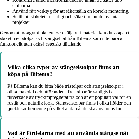
stolparna.
Använd rätt verktyg för att säkerställa en korrekt montering.
Se till att staketet är stadigt och säkert innan du avslutar
projektet.
Genom att noggrant planera och välja rätt material kan du skapa ett
staket med stolpar och stängselnät från Biltema som inte bara är
funktionellt utan också estetiskt tilltalande.
Vilka olika typer av stängselstolpar finns att
köpa på Biltema?
På Biltema kan du hitta både trästolpar och stängselstolpar i
olika material och utföranden. Trästolpar är vanligtvis
tillverkade av tryckimpregnerat trä och är ett populärt val för en
rustik och naturlig look. Stängselstolpar finns i olika höjder och
tjocklekar beroende på vilket ändamål de ska användas för.
Vad är fördelarna med att använda stängselnät