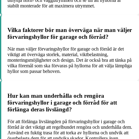
utnyttja hörn- och väggutrymmen och se till att hyllorna är
stabilt monterade för att maximera utrymmet.
Vilka faktorer bör man överväga när man väljer
förvaringshyllor för garage och förråd?
När man väljer förvaringshyllor för garage och förråd är det
viktigt att överväga storlek, material, viktbelastning,
monteringsmöjligheter och design. Det är också bra att tänka på
vilka föremål som ska förvaras på hyllorna för att välja lämpliga
hyllor som passar behoven.
Hur kan man underhålla och rengöra
förvaringshyllor i garage och förråd för att
förlänga deras livslängd?
För att förlänga livslängden på förvaringshyllor i garage och
förråd är det viktigt att regelbundet rengöra och underhålla dem.
Använd en fuktig trasa för att torka av hyllorna och undvik att
överbelasta dem för att undvika skador. Kontrollera även