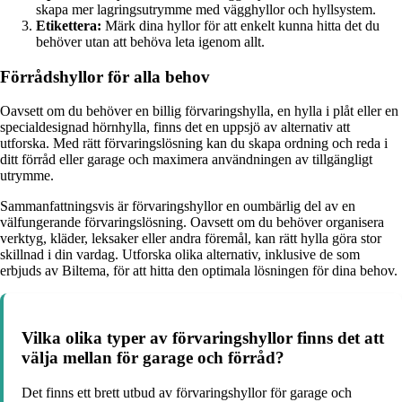
skapa mer lagringsutrymme med vägghyllor och hyllsystem.
Etikettera:
Märk dina hyllor för att enkelt kunna hitta det du
behöver utan att behöva leta igenom allt.
Förrådshyllor för alla behov
Oavsett om du behöver en billig förvaringshylla, en hylla i plåt eller en
specialdesignad hörnhylla, finns det en uppsjö av alternativ att
utforska. Med rätt förvaringslösning kan du skapa ordning och reda i
ditt förråd eller garage och maximera användningen av tillgängligt
utrymme.
Sammanfattningsvis är förvaringshyllor en oumbärlig del av en
välfungerande förvaringslösning. Oavsett om du behöver organisera
verktyg, kläder, leksaker eller andra föremål, kan rätt hylla göra stor
skillnad i din vardag. Utforska olika alternativ, inklusive de som
erbjuds av Biltema, för att hitta den optimala lösningen för dina behov.
Vilka olika typer av förvaringshyllor finns det att
välja mellan för garage och förråd?
Det finns ett brett utbud av förvaringshyllor för garage och