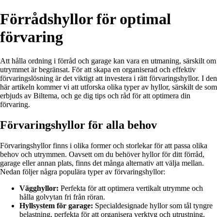
Förrådshyllor för optimal
förvaring
Att hålla ordning i förråd och garage kan vara en utmaning, särskilt om
utrymmet är begränsat. För att skapa en organiserad och effektiv
förvaringslösning är det viktigt att investera i rätt förvaringshyllor. I den
här artikeln kommer vi att utforska olika typer av hyllor, särskilt de som
erbjuds av Biltema, och ge dig tips och råd för att optimera din
förvaring.
Förvaringshyllor för alla behov
Förvaringshyllor finns i olika former och storlekar för att passa olika
behov och utrymmen. Oavsett om du behöver hyllor för ditt förråd,
garage eller annan plats, finns det många alternativ att välja mellan.
Nedan följer några populära typer av förvaringshyllor:
Vägghyllor:
Perfekta för att optimera vertikalt utrymme och
hålla golvytan fri från röran.
Hyllsystem för garage:
Specialdesignade hyllor som tål tyngre
belastning, perfekta för att organisera verktyg och utrustning.