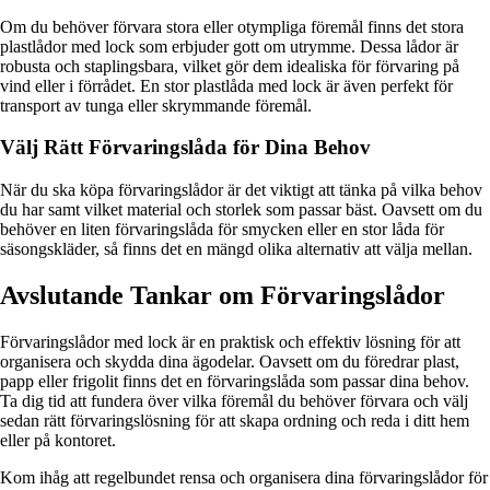
Om du behöver förvara stora eller otympliga föremål finns det stora
plastlådor med lock som erbjuder gott om utrymme. Dessa lådor är
robusta och staplingsbara, vilket gör dem idealiska för förvaring på
vind eller i förrådet. En stor plastlåda med lock är även perfekt för
transport av tunga eller skrymmande föremål.
Välj Rätt Förvaringslåda för Dina Behov
När du ska köpa förvaringslådor är det viktigt att tänka på vilka behov
du har samt vilket material och storlek som passar bäst. Oavsett om du
behöver en liten förvaringslåda för smycken eller en stor låda för
säsongskläder, så finns det en mängd olika alternativ att välja mellan.
Avslutande Tankar om Förvaringslådor
Förvaringslådor med lock är en praktisk och effektiv lösning för att
organisera och skydda dina ägodelar. Oavsett om du föredrar plast,
papp eller frigolit finns det en förvaringslåda som passar dina behov.
Ta dig tid att fundera över vilka föremål du behöver förvara och välj
sedan rätt förvaringslösning för att skapa ordning och reda i ditt hem
eller på kontoret.
Kom ihåg att regelbundet rensa och organisera dina förvaringslådor för