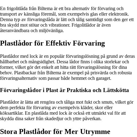
En frigolitlåda från Biltema är ett bra alternativ för förvaring och
transport av känsliga föremål, som exempelvis glas eller elektronik.
Denna typ av förvaringslåda är lätt och tålig samtidigt som den ger ett
bra skydd mot stötar och vibrationer. Frigolitlådor är även
återanvändbara och miljövänliga.
Plastlådor för Effektiv Förvaring
Plastlådor med lock är en populär förvaringslösning på grund av deras
hållbarhet och mångsidighet. Dessa lådor finns i olika storlekar och
former, vilket gör det enkelt att hitta rätt förvaringslösning för dina
behov. Plastbackar från Biltema är exempel på prisvärda och robusta
förvaringsalternativ som passar både hemmet och garaget.
Förvaringslådor i Plast är Praktiska och Lättskötta
Plastlådor är lätta att rengöra och tåliga mot fukt och smuts, vilket gör
dem perfekta för förvaring av exempelvis kläder, skor eller
köksartiklar. En plastlåda med lock är också ett utmärkt val för att
skydda dina saker från skadedjur och yttre påverkan.
Stora Plastlådor för Mer Utrymme