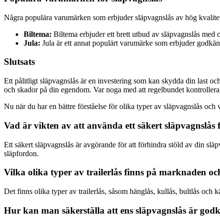
Några populära varumärken som erbjuder släpvagnslås av hög kvalitet
Biltema:
Biltema erbjuder ett brett utbud av släpvagnslås med o
Jula:
Jula är ett annat populärt varumärke som erbjuder godkända
Slutsats
Ett pålitligt släpvagnslås är en investering som kan skydda din last oc
och skador på din egendom. Var noga med att regelbundet kontrollera o
Nu när du har en bättre förståelse för olika typer av släpvagnslås och 
Vad är vikten av att använda ett säkert släpvagnslås 
Ett säkert släpvagnslås är avgörande för att förhindra stöld av din slä
släpfordon.
Vilka olika typer av trailerlås finns på marknaden o
Det finns olika typer av trailerlås, såsom hänglås, kullås, bultlås och 
Hur kan man säkerställa att ens släpvagnslås är god