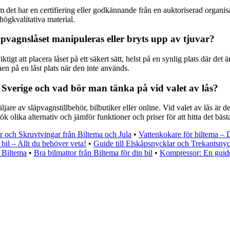
 om det har en certifiering eller godkännande från en auktoriserad organi
högkvalitativa material.
äpvagnslåset manipuleras eller bryts upp av tjuvar?
iktigt att placera låset på ett säkert sätt, helst på en synlig plats där d
nen på en låst plats när den inte används.
 Sverige och vad bör man tänka på vid valet av lås?
jare av släpvagnstillbehör, bilbutiker eller online. Vid valet av lås är de
olika alternativ och jämför funktioner och priser för att hitta det bästa
r och Skruvtvingar från Biltema och Jula
•
Vattenkokare för biltema – Di
 bil – Allt du behöver veta!
•
Guide till Elskåpsnycklar och Trekantsnyc
 Biltema
•
Bra bilmattor från Biltema för din bil
•
Kompressor: En guide 