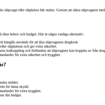
din släpvagn eller släpkärra blir stulen. Genom att säkra släpvagnen med 
på dina behov och budget. Här är några vanliga alternativ:
tt hänglås används för att låsa släpvagnens dragkrok.
eller släpkärran och ger extra säkerhet.
ens kulkoppling och förhindrar att släpvagnen kan kopplas av från dra
andarder för extra säkerhet och trygghet.
ås?
indra stölder.
rrekt för bästa skydd.
tandarder för extra trygghet.
ssar din budget.