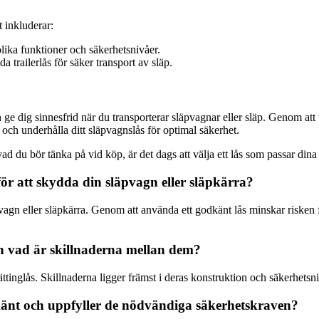
 inkluderar:
lika funktioner och säkerhetsnivåer.
 trailerlås för säker transport av släp.
h ge dig sinnesfrid när du transporterar släpvagnar eller släp. Genom att
ch underhålla ditt släpvagnslås för optimal säkerhet.
vad du bör tänka på vid köp, är det dags att välja ett lås som passar din
för att skydda din släpvagn eller släpkärra?
pvagn eller släpkärra. Genom att använda ett godkänt lås minskar risken 
ch vad är skillnaderna mellan dem?
kättinglås. Skillnaderna ligger främst i deras konstruktion och säkerhets
känt och uppfyller de nödvändiga säkerhetskraven?