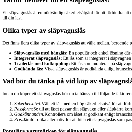
Ett släpvagnslås är en nödvändig säkerhetsåtgärd för att förhindra att 
till din last.
Olika typer av släpvagnslås
Det finns flera olika typer av släpvagnslås att välja mellan, beroende 
Släpvagnslås med hänglås:
En populär och enkel lösning där e
Integrerat släpvagnslås:
Ett lås som är integrerat i släpvagnen 
Trailerlås med kulkoppling:
Ett lås som monteras på släpvagn
Godkända lås:
Vissa släpvagnslås är godkända enligt branschst
Vad bör du tänka på vid köp av släpvagnsl
Innan du köper ett släpvagnslås bör du ta hänsyn till följande faktorer:
Säkerhetsnivå:
Välj ett lås med en hög säkerhetsnivå för att förh
Passform:
Se till att låset passar din släpvagn eller släpkärra ko
Godkännanden:
Kontrollera om låset är godkänt enligt branschs
Pris:
Jämför olika alternativ för att hitta ett släpvagnslås som pa
Populära varumärken för släpvagnslås