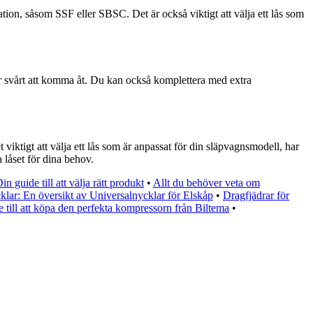
sation, såsom SSF eller SBSC. Det är också viktigt att välja ett lås som
et är svårt att komma åt. Du kan också komplettera med extra
t viktigt att välja ett lås som är anpassat för din släpvagnsmodell, har
 låset för dina behov.
n guide till att välja rätt produkt
•
Allt du behöver veta om
klar: En översikt av Universalnycklar för Elskåp
•
Dragfjädrar för
till att köpa den perfekta kompressorn från Biltema
•