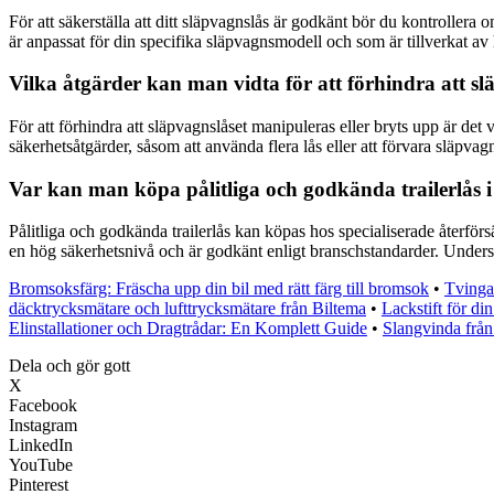
För att säkerställa att ditt släpvagnslås är godkänt bör du kontrollera
är anpassat för din specifika släpvagnsmodell och som är tillverkat av 
Vilka åtgärder kan man vidta för att förhindra att sl
För att förhindra att släpvagnslåset manipuleras eller bryts upp är det v
säkerhetsåtgärder, såsom att använda flera lås eller att förvara släpvag
Var kan man köpa pålitliga och godkända trailerlås i
Pålitliga och godkända trailerlås kan köpas hos specialiserade återförsäl
en hög säkerhetsnivå och är godkänt enligt branschstandarder. Undersök 
Bromsoksfärg: Fräscha upp din bil med rätt färg till bromsok
•
Tvinga
däcktrycksmätare och lufttrycksmätare från Biltema
•
Lackstift för din
Elinstallationer och Dragtrådar: En Komplett Guide
•
Slangvinda från
Dela och gör gott
X
Facebook
Instagram
LinkedIn
YouTube
Pinterest