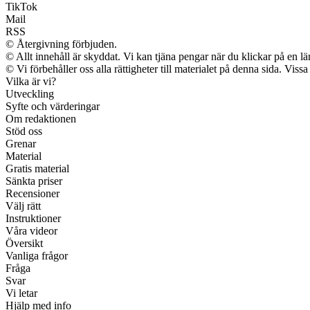
TikTok
Mail
RSS
© Återgivning förbjuden.
© Allt innehåll är skyddat. Vi kan tjäna pengar när du klickar på en lä
© Vi förbehåller oss alla rättigheter till materialet på denna sida. Vis
Vilka är vi?
Utveckling
Syfte och värderingar
Om redaktionen
Stöd oss
Grenar
Material
Gratis material
Sänkta priser
Recensioner
Välj rätt
Instruktioner
Våra videor
Översikt
Vanliga frågor
Fråga
Svar
Vi letar
Hjälp med info