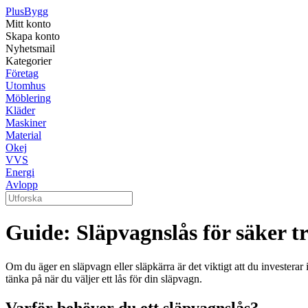
Plus
Bygg
Mitt konto
Skapa konto
Nyhetsmail
Kategorier
Företag
Utomhus
Möblering
Kläder
Maskiner
Material
Okej
VVS
Energi
Avlopp
Guide: Släpvagnslås för säker t
Om du äger en släpvagn eller släpkärra är det viktigt att du investerar i
tänka på när du väljer ett lås för din släpvagn.
Varför behöver du ett släpvagnslås?