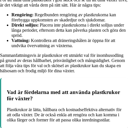
är det viktigt att vårda dem på rätt sätt. Här är några tips:
Rengöring:
Regelbunden rengöring av plastkrukorna kan
förebygga uppkomsten av skadedjur och sjukdomar.
Direkt solljus:
Placera inte plastkrukorna i direkt solljus under
långa perioder, eftersom detta kan påverka plasten och göra den
spröd.
Vattning:
Kontrollera att dräneringshålen är öppna för att
undvika övervattning av växterna.
Sammanfattningsvis är plastkrukor ett utmärkt val för inomhusodling
på grund av deras hållbarhet, prisvänlighet och mångsidighet. Genom
att följa våra tips för val och skötsel av plastkrukor kan du skapa en
hälsosam och frodig miljö för dina växter.
Vad är fördelarna med att använda plastkrukor
för växter?
Plastkrukor är lätta, hållbara och kostnadseffektiva alternativ för
att odla växter. De är också enkla att rengöra och kan komma i
olika färger och former för att passa olika inredningsstilar.