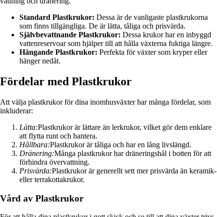
vattning och dränering.
Standard Plastkrukor:
Dessa är de vanligaste plastkrukorna
som finns tillgängliga. De är lätta, tåliga och prisvärda.
Självbevattnande Plastkrukor:
Dessa krukor har en inbyggd
vattenreservoar som hjälper till att hålla växterna fuktiga längre.
Hängande Plastkrukor:
Perfekta för växter som kryper eller
hänger nedåt.
Fördelar med Plastkrukor
Att välja plastkrukor för dina inomhusväxter har många fördelar, som
inkluderar:
Lätta:
Plastkrukor är lättare än lerkrukor, vilket gör dem enklare
att flytta runt och hantera.
Hållbara:
Plastkrukor är tåliga och har en lång livslängd.
Dränering:
Många plastkrukor har dräneringshål i botten för att
förhindra övervattning.
Prisvärda:
Plastkrukor är generellt sett mer prisvärda än keramik-
eller terrakottakrukor.
Vård av Plastkrukor
För att hålla dina plastkrukor i gott skick och se till att dina växter trivs,