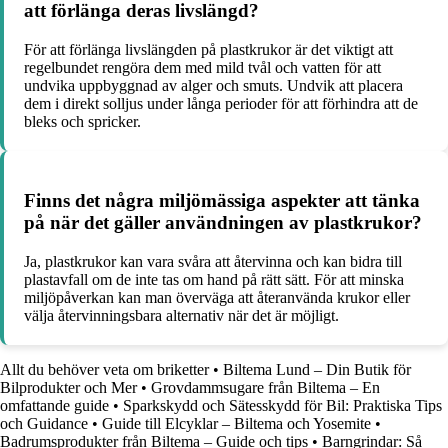
att förlänga deras livslängd?
För att förlänga livslängden på plastkrukor är det viktigt att
regelbundet rengöra dem med mild tvål och vatten för att
undvika uppbyggnad av alger och smuts. Undvik att placera
dem i direkt solljus under långa perioder för att förhindra att de
bleks och spricker.
Finns det några miljömässiga aspekter att tänka
på när det gäller användningen av plastkrukor?
Ja, plastkrukor kan vara svåra att återvinna och kan bidra till
plastavfall om de inte tas om hand på rätt sätt. För att minska
miljöpåverkan kan man överväga att återanvända krukor eller
välja återvinningsbara alternativ när det är möjligt.
Allt du behöver veta om briketter
•
Biltema Lund – Din Butik för
Bilprodukter och Mer
•
Grovdammsugare från Biltema – En
omfattande guide
•
Sparkskydd och Sätesskydd för Bil: Praktiska Tips
och Guidance
•
Guide till Elcyklar – Biltema och Yosemite
•
Badrumsprodukter från Biltema – Guide och tips
•
Barngrindar: Så