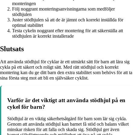
monteringen
Följ noggrant monteringsanvisningarna som medföljer
stödhjulen
Juster stödhjulen så att de är jämnt och korrekt inställda för
optimal stabilitet
Testa cykeln noggrant efter montering för att säkerställa att
stödhjulen är korrekt installerade
Slutsats
Att använda stödhjul för cyklar är ett utmärkt sätt för barn att lära sig
cykla på ett säkert och roligt sätt. Med rätt stödhjul och korrekt
montering kan du ge ditt barn den extra stabilitet som behövs för att ta
sina första steg mot att bli en självsäker cyklist.
Varför är det viktigt att använda stödhjul på en
cykel för barn?
Stödhjul är en viktig säkerhetsåtgärd för barn som lär sig cykla.
Genom att använda stödhjul kan barnet få stöd och balans vilket
minskar risken för att falla och skada sig. Stödhjul ger även
barnet självförtroende och möjlighet att öva på att cykla