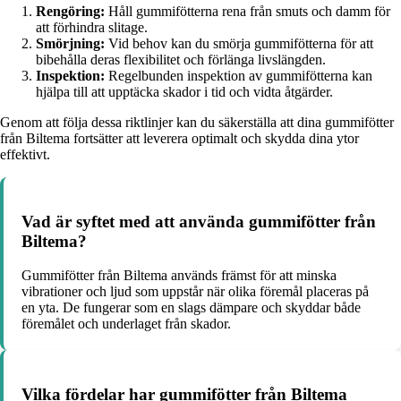
Rengöring:
Håll gummifötterna rena från smuts och damm för
att förhindra slitage.
Smörjning:
Vid behov kan du smörja gummifötterna för att
bibehålla deras flexibilitet och förlänga livslängden.
Inspektion:
Regelbunden inspektion av gummifötterna kan
hjälpa till att upptäcka skador i tid och vidta åtgärder.
Genom att följa dessa riktlinjer kan du säkerställa att dina gummifötter
från Biltema fortsätter att leverera optimalt och skydda dina ytor
effektivt.
Vad är syftet med att använda gummifötter från
Biltema?
Gummifötter från Biltema används främst för att minska
vibrationer och ljud som uppstår när olika föremål placeras på
en yta. De fungerar som en slags dämpare och skyddar både
föremålet och underlaget från skador.
Vilka fördelar har gummifötter från Biltema