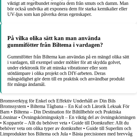
viktigt att regelbundet rengöra dem från smuts och damm. Man
bör också undvika att exponera dem för starka kemikalier eller
UV-ljus som kan påverka deras egenskaper.
På vilka olika sätt kan man använda
gummifötter från Biltema i vardagen?
Gummifötter från Biltema kan användas på en mängd olika sätt
i vardagen, till exempel under möbler för att skydda golvet,
under elektronik för att minska vibrationer eller som
stötdämpare i olika projekt och DIY-arbeten. Deras
mångsidighet gör dem till en praktisk och användbar produkt
för många ändamål.
Bromsverktyg för Enkel och Effektiv Underhåll av Din Bils
Bromssystem
•
Biltema Tågbana – En Kul och Lärorik Leksak För
Barn
•
Biltema – Din Destination för Biltillbehör och Praktiska
Lösninar
•
Övningskörningsskylt – En viktig del av övningskörningen
•
Kopparrör – Allt du behöver veta
•
Guide till Domkrafter: Allt du
behöver veta om olika typer av domkrafter
•
Guide till Superlim och
Limprodukter hos Biltema och Jula
•
Bästa precisionen med brevvåg