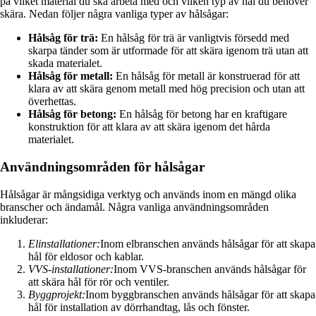
på vilket material du ska arbeta med och vilken typ av hål du behöver
skära. Nedan följer några vanliga typer av hålsågar:
Hålsåg för trä:
En hålsåg för trä är vanligtvis försedd med
skarpa tänder som är utformade för att skära igenom trä utan att
skada materialet.
Hålsåg för metall:
En hålsåg för metall är konstruerad för att
klara av att skära genom metall med hög precision och utan att
överhettas.
Hålsåg för betong:
En hålsåg för betong har en kraftigare
konstruktion för att klara av att skära igenom det hårda
materialet.
Användningsområden för hålsågar
Hålsågar är mångsidiga verktyg och används inom en mängd olika
branscher och ändamål. Några vanliga användningsområden
inkluderar:
Elinstallationer:
Inom elbranschen används hålsågar för att skapa
hål för eldosor och kablar.
VVS-installationer:
Inom VVS-branschen används hålsågar för
att skära hål för rör och ventiler.
Byggprojekt:
Inom byggbranschen används hålsågar för att skapa
hål för installation av dörrhandtag, lås och fönster.