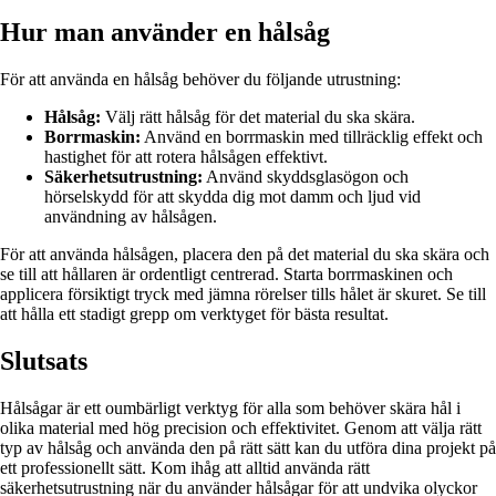
Hur man använder en hålsåg
För att använda en hålsåg behöver du följande utrustning:
Hålsåg:
Välj rätt hålsåg för det material du ska skära.
Borrmaskin:
Använd en borrmaskin med tillräcklig effekt och
hastighet för att rotera hålsågen effektivt.
Säkerhetsutrustning:
Använd skyddsglasögon och
hörselskydd för att skydda dig mot damm och ljud vid
användning av hålsågen.
För att använda hålsågen, placera den på det material du ska skära och
se till att hållaren är ordentligt centrerad. Starta borrmaskinen och
applicera försiktigt tryck med jämna rörelser tills hålet är skuret. Se till
att hålla ett stadigt grepp om verktyget för bästa resultat.
Slutsats
Hålsågar är ett oumbärligt verktyg för alla som behöver skära hål i
olika material med hög precision och effektivitet. Genom att välja rätt
typ av hålsåg och använda den på rätt sätt kan du utföra dina projekt på
ett professionellt sätt. Kom ihåg att alltid använda rätt
säkerhetsutrustning när du använder hålsågar för att undvika olyckor