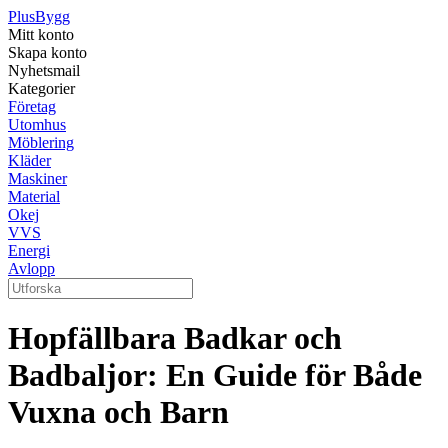
Plus
Bygg
Mitt konto
Skapa konto
Nyhetsmail
Kategorier
Företag
Utomhus
Möblering
Kläder
Maskiner
Material
Okej
VVS
Energi
Avlopp
Hopfällbara Badkar och
Badbaljor: En Guide för Både
Vuxna och Barn