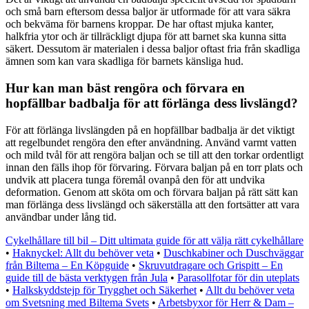
och små barn eftersom dessa baljor är utformade för att vara säkra
och bekväma för barnens kroppar. De har oftast mjuka kanter,
halkfria ytor och är tillräckligt djupa för att barnet ska kunna sitta
säkert. Dessutom är materialen i dessa baljor oftast fria från skadliga
ämnen som kan vara skadliga för barnets känsliga hud.
Hur kan man bäst rengöra och förvara en
hopfällbar badbalja för att förlänga dess livslängd?
För att förlänga livslängden på en hopfällbar badbalja är det viktigt
att regelbundet rengöra den efter användning. Använd varmt vatten
och mild tvål för att rengöra baljan och se till att den torkar ordentligt
innan den fälls ihop för förvaring. Förvara baljan på en torr plats och
undvik att placera tunga föremål ovanpå den för att undvika
deformation. Genom att sköta om och förvara baljan på rätt sätt kan
man förlänga dess livslängd och säkerställa att den fortsätter att vara
användbar under lång tid.
Cykelhållare till bil – Ditt ultimata guide för att välja rätt cykelhållare
•
Haknyckel: Allt du behöver veta
•
Duschkabiner och Duschväggar
från Biltema – En Köpguide
•
Skruvutdragare och Grispitt – En
guide till de bästa verktygen från Jula
•
Parasollfotar för din uteplats
•
Halkskyddstejp för Trygghet och Säkerhet
•
Allt du behöver veta
om Svetsning med Biltema Svets
•
Arbetsbyxor för Herr & Dam –