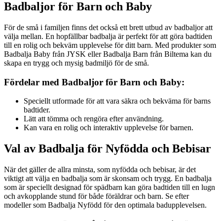
Badbaljor för Barn och Baby
För de små i familjen finns det också ett brett utbud av badbaljor att
välja mellan. En hopfällbar badbalja är perfekt för att göra badtiden
till en rolig och bekväm upplevelse för ditt barn. Med produkter som
Badbalja Baby från JYSK eller Badbalja Barn från Biltema kan du
skapa en trygg och mysig badmiljö för de små.
Fördelar med Badbaljor för Barn och Baby:
Speciellt utformade för att vara säkra och bekväma för barns
badtider.
Lätt att tömma och rengöra efter användning.
Kan vara en rolig och interaktiv upplevelse för barnen.
Val av Badbalja för Nyfödda och Bebisar
När det gäller de allra minsta, som nyfödda och bebisar, är det
viktigt att välja en badbalja som är skonsam och trygg. En badbalja
som är speciellt designad för spädbarn kan göra badtiden till en lugn
och avkopplande stund för både föräldrar och barn. Se efter
modeller som Badbalja Nyfödd för den optimala badupplevelsen.