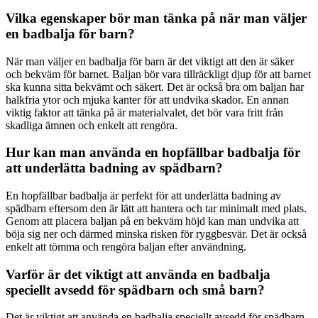
Vilka egenskaper bör man tänka på när man väljer
en badbalja för barn?
När man väljer en badbalja för barn är det viktigt att den är säker
och bekväm för barnet. Baljan bör vara tillräckligt djup för att barnet
ska kunna sitta bekvämt och säkert. Det är också bra om baljan har
halkfria ytor och mjuka kanter för att undvika skador. En annan
viktig faktor att tänka på är materialvalet, det bör vara fritt från
skadliga ämnen och enkelt att rengöra.
Hur kan man använda en hopfällbar badbalja för
att underlätta badning av spädbarn?
En hopfällbar badbalja är perfekt för att underlätta badning av
spädbarn eftersom den är lätt att hantera och tar minimalt med plats.
Genom att placera baljan på en bekväm höjd kan man undvika att
böja sig ner och därmed minska risken för ryggbesvär. Det är också
enkelt att tömma och rengöra baljan efter användning.
Varför är det viktigt att använda en badbalja
speciellt avsedd för spädbarn och små barn?
Det är viktigt att använda en badbalja speciellt avsedd för spädbarn