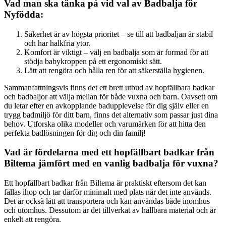
Vad man ska tänka på vid val av Badbalja för
Nyfödda:
Säkerhet är av högsta prioritet – se till att badbaljan är stabil
och har halkfria ytor.
Komfort är viktigt – välj en badbalja som är formad för att
stödja babykroppen på ett ergonomiskt sätt.
Lätt att rengöra och hålla ren för att säkerställa hygienen.
Sammanfattningsvis finns det ett brett utbud av hopfällbara badkar
och badbaljor att välja mellan för både vuxna och barn. Oavsett om
du letar efter en avkopplande badupplevelse för dig själv eller en
trygg badmiljö för ditt barn, finns det alternativ som passar just dina
behov. Utforska olika modeller och varumärken för att hitta den
perfekta badlösningen för dig och din familj!
Vad är fördelarna med ett hopfällbart badkar från
Biltema jämfört med en vanlig badbalja för vuxna?
Ett hopfällbart badkar från Biltema är praktiskt eftersom det kan
fällas ihop och tar därför minimalt med plats när det inte används.
Det är också lätt att transportera och kan användas både inomhus
och utomhus. Dessutom är det tillverkat av hållbara material och är
enkelt att rengöra.