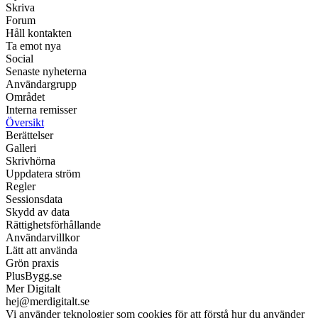
Skriva
Forum
Håll kontakten
Ta emot nya
Social
Senaste nyheterna
Användargrupp
Området
Interna remisser
Översikt
Berättelser
Galleri
Skrivhörna
Uppdatera ström
Regler
Sessionsdata
Skydd av data
Rättighetsförhållande
Användarvillkor
Lätt att använda
Grön praxis
PlusBygg.se
Mer Digitalt
hej@merdigitalt.se
Vi använder teknologier som cookies för att förstå hur du använder