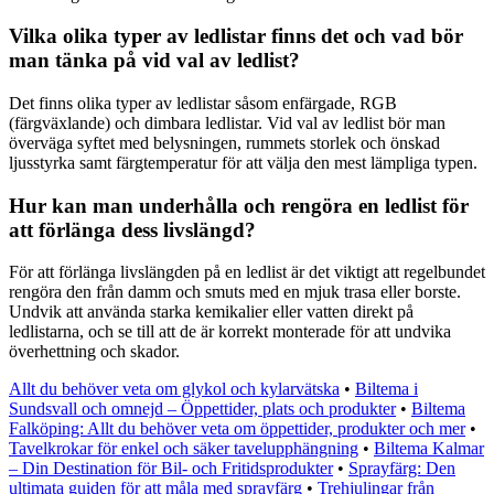
Vilka olika typer av ledlistar finns det och vad bör
man tänka på vid val av ledlist?
Det finns olika typer av ledlistar såsom enfärgade, RGB
(färgväxlande) och dimbara ledlistar. Vid val av ledlist bör man
överväga syftet med belysningen, rummets storlek och önskad
ljusstyrka samt färgtemperatur för att välja den mest lämpliga typen.
Hur kan man underhålla och rengöra en ledlist för
att förlänga dess livslängd?
För att förlänga livslängden på en ledlist är det viktigt att regelbundet
rengöra den från damm och smuts med en mjuk trasa eller borste.
Undvik att använda starka kemikalier eller vatten direkt på
ledlistarna, och se till att de är korrekt monterade för att undvika
överhettning och skador.
Allt du behöver veta om glykol och kylarvätska
•
Biltema i
Sundsvall och omnejd – Öppettider, plats och produkter
•
Biltema
Falköping: Allt du behöver veta om öppettider, produkter och mer
•
Tavelkrokar för enkel och säker tavelupphängning
•
Biltema Kalmar
– Din Destination för Bil- och Fritidsprodukter
•
Sprayfärg: Den
ultimata guiden för att måla med sprayfärg
•
Trehjulingar från