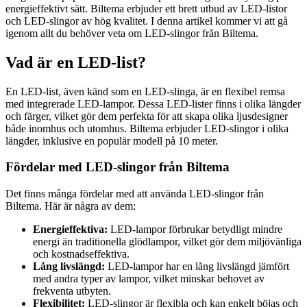
energieffektivt sätt. Biltema erbjuder ett brett utbud av LED-listor
och LED-slingor av hög kvalitet. I denna artikel kommer vi att gå
igenom allt du behöver veta om LED-slingor från Biltema.
Vad är en LED-list?
En LED-list, även känd som en LED-slinga, är en flexibel remsa
med integrerade LED-lampor. Dessa LED-lister finns i olika längder
och färger, vilket gör dem perfekta för att skapa olika ljusdesigner
både inomhus och utomhus. Biltema erbjuder LED-slingor i olika
längder, inklusive en populär modell på 10 meter.
Fördelar med LED-slingor från Biltema
Det finns många fördelar med att använda LED-slingor från
Biltema. Här är några av dem:
Energieffektiva:
LED-lampor förbrukar betydligt mindre
energi än traditionella glödlampor, vilket gör dem miljövänliga
och kostnadseffektiva.
Lång livslängd:
LED-lampor har en lång livslängd jämfört
med andra typer av lampor, vilket minskar behovet av
frekventa utbyten.
Flexibilitet:
LED-slingor är flexibla och kan enkelt böjas och