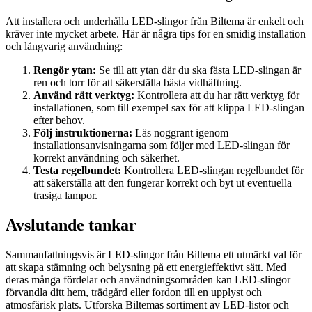
Att installera och underhålla LED-slingor från Biltema är enkelt och
kräver inte mycket arbete. Här är några tips för en smidig installation
och långvarig användning:
Rengör ytan:
Se till att ytan där du ska fästa LED-slingan är
ren och torr för att säkerställa bästa vidhäftning.
Använd rätt verktyg:
Kontrollera att du har rätt verktyg för
installationen, som till exempel sax för att klippa LED-slingan
efter behov.
Följ instruktionerna:
Läs noggrant igenom
installationsanvisningarna som följer med LED-slingan för
korrekt användning och säkerhet.
Testa regelbundet:
Kontrollera LED-slingan regelbundet för
att säkerställa att den fungerar korrekt och byt ut eventuella
trasiga lampor.
Avslutande tankar
Sammanfattningsvis är LED-slingor från Biltema ett utmärkt val för
att skapa stämning och belysning på ett energieffektivt sätt. Med
deras många fördelar och användningsområden kan LED-slingor
förvandla ditt hem, trädgård eller fordon till en upplyst och
atmosfärisk plats. Utforska Biltemas sortiment av LED-listor och