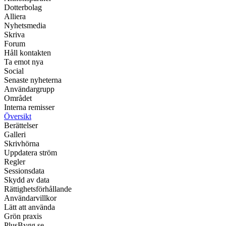
Dotterbolag
Alliera
Nyhetsmedia
Skriva
Forum
Håll kontakten
Ta emot nya
Social
Senaste nyheterna
Användargrupp
Området
Interna remisser
Översikt
Berättelser
Galleri
Skrivhörna
Uppdatera ström
Regler
Sessionsdata
Skydd av data
Rättighetsförhållande
Användarvillkor
Lätt att använda
Grön praxis
PlusBygg.se