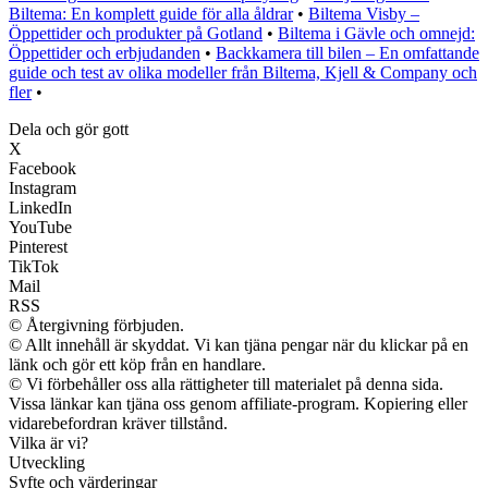
Biltema: En komplett guide för alla åldrar
•
Biltema Visby –
Öppettider och produkter på Gotland
•
Biltema i Gävle och omnejd:
Öppettider och erbjudanden
•
Backkamera till bilen – En omfattande
guide och test av olika modeller från Biltema, Kjell & Company och
fler
•
Dela och gör gott
X
Facebook
Instagram
LinkedIn
YouTube
Pinterest
TikTok
Mail
RSS
© Återgivning förbjuden.
© Allt innehåll är skyddat. Vi kan tjäna pengar när du klickar på en
länk och gör ett köp från en handlare.
© Vi förbehåller oss alla rättigheter till materialet på denna sida.
Vissa länkar kan tjäna oss genom affiliate-program. Kopiering eller
vidarebefordran kräver tillstånd.
Vilka är vi?
Utveckling
Syfte och värderingar