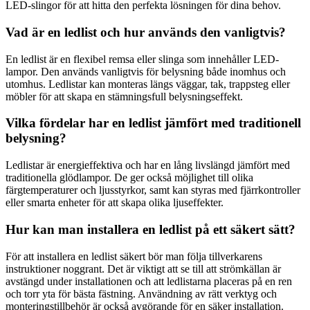
LED-slingor för att hitta den perfekta lösningen för dina behov.
Vad är en ledlist och hur används den vanligtvis?
En ledlist är en flexibel remsa eller slinga som innehåller LED-
lampor. Den används vanligtvis för belysning både inomhus och
utomhus. Ledlistar kan monteras längs väggar, tak, trappsteg eller
möbler för att skapa en stämningsfull belysningseffekt.
Vilka fördelar har en ledlist jämfört med traditionell
belysning?
Ledlistar är energieffektiva och har en lång livslängd jämfört med
traditionella glödlampor. De ger också möjlighet till olika
färgtemperaturer och ljusstyrkor, samt kan styras med fjärrkontroller
eller smarta enheter för att skapa olika ljuseffekter.
Hur kan man installera en ledlist på ett säkert sätt?
För att installera en ledlist säkert bör man följa tillverkarens
instruktioner noggrant. Det är viktigt att se till att strömkällan är
avstängd under installationen och att ledlistarna placeras på en ren
och torr yta för bästa fästning. Användning av rätt verktyg och
monteringstillbehör är också avgörande för en säker installation.