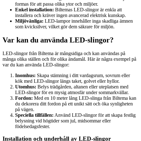
formas för att passa olika ytor och miljöer.
Enkel installation:
Biltemas LED-slingor är enkla att
installera och kräver ingen avancerad elektrisk kunskap.
Miljövänliga:
LED-lampor innehåller inga skadliga ämnen
som kvicksilver, vilket gör dem säkrare för miljön.
Var kan du använda LED-slingor?
LED-slingor från Biltema är mångsidiga och kan användas på
många olika ställen och för olika ändamål. Här är några exempel på
var du kan använda LED-slingor:
Inomhus:
Skapa stämning i ditt vardagsrum, sovrum eller
kök med LED-slingor längs taket, golvet eller hyllor.
Utomhus:
Belys trädgården, altanen eller uteplatsen med
LED-slingor för en mysig atmosfär under sommarkvällar.
Fordon:
Med en 10 meter lång LED-slinga från Biltema kan
du dekorera ditt fordon på ett unikt sätt och öka synligheten
på vägen.
Speciella tillfällen:
Använd LED-slingor för att skapa festlig
belysning vid högtider som jul, midsommar eller
födelsedagsfester.
Installation och underhåll av LED-slingor