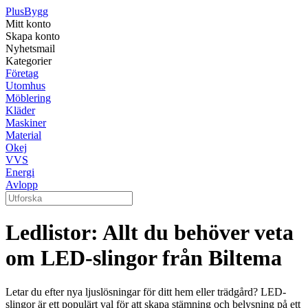
Plus
Bygg
Mitt konto
Skapa konto
Nyhetsmail
Kategorier
Företag
Utomhus
Möblering
Kläder
Maskiner
Material
Okej
VVS
Energi
Avlopp
Ledlistor: Allt du behöver veta
om LED-slingor från Biltema
Letar du efter nya ljuslösningar för ditt hem eller trädgård? LED-
slingor är ett populärt val för att skapa stämning och belysning på ett