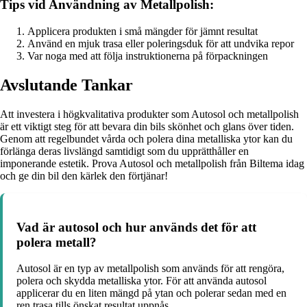
Tips vid Användning av Metallpolish:
Applicera produkten i små mängder för jämnt resultat
Använd en mjuk trasa eller poleringsduk för att undvika repor
Var noga med att följa instruktionerna på förpackningen
Avslutande Tankar
Att investera i högkvalitativa produkter som Autosol och metallpolish
är ett viktigt steg för att bevara din bils skönhet och glans över tiden.
Genom att regelbundet vårda och polera dina metalliska ytor kan du
förlänga deras livslängd samtidigt som du upprätthåller en
imponerande estetik. Prova Autosol och metallpolish från Biltema idag
och ge din bil den kärlek den förtjänar!
Vad är autosol och hur används det för att
polera metall?
Autosol är en typ av metallpolish som används för att rengöra,
polera och skydda metalliska ytor. För att använda autosol
applicerar du en liten mängd på ytan och polerar sedan med en
ren trasa tills önskat resultat uppnås.