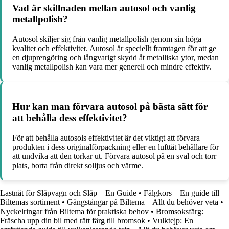
Vad är skillnaden mellan autosol och vanlig
metallpolish?
Autosol skiljer sig från vanlig metallpolish genom sin höga
kvalitet och effektivitet. Autosol är speciellt framtagen för att ge
en djuprengöring och långvarigt skydd åt metalliska ytor, medan
vanlig metallpolish kan vara mer generell och mindre effektiv.
Hur kan man förvara autosol på bästa sätt för
att behålla dess effektivitet?
För att behålla autosols effektivitet är det viktigt att förvara
produkten i dess originalförpackning eller en lufttät behållare för
att undvika att den torkar ut. Förvara autosol på en sval och torr
plats, borta från direkt solljus och värme.
Lastnät för Släpvagn och Släp – En Guide
•
Fälgkors – En guide till
Biltemas sortiment
•
Gängstångar på Biltema – Allt du behöver veta
•
Nyckelringar från Biltema för praktiska behov
•
Bromsoksfärg:
Fräscha upp din bil med rätt färg till bromsok
•
Vulktejp: En