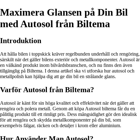
Maximera Glansen på Din Bil
med Autosol från Biltema
Introduktion
Att hålla bilen i toppskick kräver regelbunden underhåll och rengöring,
särskilt när det gäller bilens exteriör och metallkomponenter. Autosol är
en välkänd produkt inom bilvårdsbranschen, och nu finns den även
tillgänglig på Biltema. I denna artikel ska vi utforska hur autosol och
metallpolish kan hjälpa dig att ge din bil en strålande glans.
Varför Autosol från Biltema?
Autosol är känt för sin höga kvalitet och effektivitet när det gäller att
rengöra och polera metall. Genom att köpa Autosol biltema får du en
pålitlig produkt till ett rimligt pris. Dess mångsidighet gör den idealisk
för att rengöra och skydda metallkomponenter på din bil, som
exempelvis fälgar, räcken och detaljer i krom eller aluminium.
Hur Använder Man Autosol?