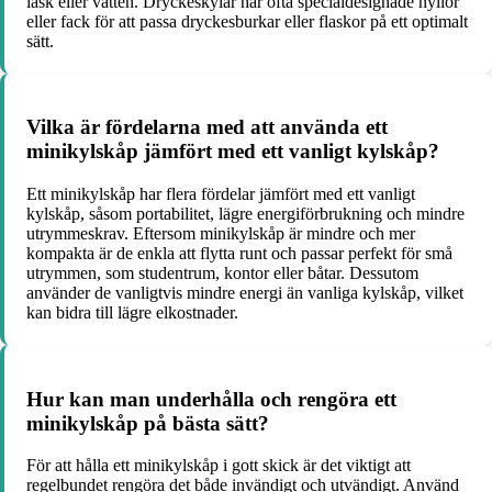
läsk eller vatten. Dryckeskylar har ofta specialdesignade hyllor
eller fack för att passa dryckesburkar eller flaskor på ett optimalt
sätt.
Vilka är fördelarna med att använda ett
minikylskåp jämfört med ett vanligt kylskåp?
Ett minikylskåp har flera fördelar jämfört med ett vanligt
kylskåp, såsom portabilitet, lägre energiförbrukning och mindre
utrymmeskrav. Eftersom minikylskåp är mindre och mer
kompakta är de enkla att flytta runt och passar perfekt för små
utrymmen, som studentrum, kontor eller båtar. Dessutom
använder de vanligtvis mindre energi än vanliga kylskåp, vilket
kan bidra till lägre elkostnader.
Hur kan man underhålla och rengöra ett
minikylskåp på bästa sätt?
För att hålla ett minikylskåp i gott skick är det viktigt att
regelbundet rengöra det både invändigt och utvändigt. Använd