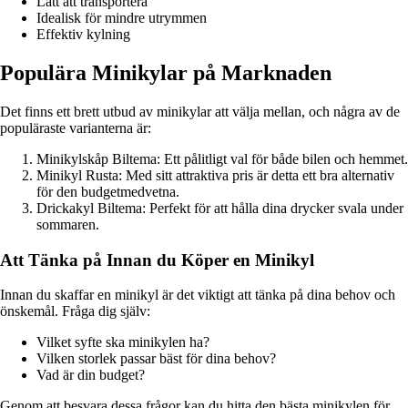
Lätt att transportera
Idealisk för mindre utrymmen
Effektiv kylning
Populära Minikylar på Marknaden
Det finns ett brett utbud av minikylar att välja mellan, och några av de
populäraste varianterna är:
Minikylskåp Biltema: Ett pålitligt val för både bilen och hemmet.
Minikyl Rusta: Med sitt attraktiva pris är detta ett bra alternativ
för den budgetmedvetna.
Drickakyl Biltema: Perfekt för att hålla dina drycker svala under
sommaren.
Att Tänka på Innan du Köper en Minikyl
Innan du skaffar en minikyl är det viktigt att tänka på dina behov och
önskemål. Fråga dig själv:
Vilket syfte ska minikylen ha?
Vilken storlek passar bäst för dina behov?
Vad är din budget?
Genom att besvara dessa frågor kan du hitta den bästa minikylen för