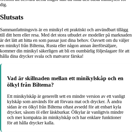
dig.
Slutsats
Sammanfattningsvis är en minikyl ett praktiskt och användbart tillägg
till ditt hem eller resa. Med det stora utbudet av modeller på marknaden
är det lätt att hitta en som passar just dina behov. Oavsett om du väljer
en minikyl från Biltema, Rusta eller någon annan återförsäljare,
kommer din minikyl säkerligen att bli en oumbärlig följeslagare för att
hålla dina drycker svala och matvaror färska!
Vad är skillnaden mellan ett minikylskåp och en
ölkyl från Biltema?
Ett minikylskåp är generellt sett en mindre version av ett vanligt
kylskåp som används för att förvara mat och drycker. Å andra
sidan är en ölkyl från Biltema oftast avsedd för att enbart kyla
drycker, såsom öl eller läskburkar. Ölkylar är vanligtvis mindre
och mer kompakta än minikylskåp och har enklare funktioner
för att hålla drycker kalla.