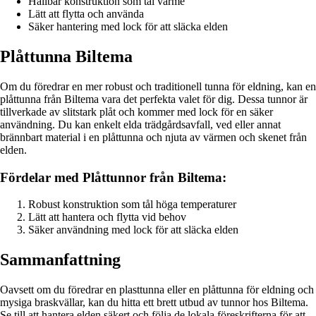
Hållbar konstruktion som tål värme
Lätt att flytta och använda
Säker hantering med lock för att släcka elden
Plåttunna Biltema
Om du föredrar en mer robust och traditionell tunna för eldning, kan en
plåttunna från Biltema vara det perfekta valet för dig. Dessa tunnor är
tillverkade av slitstark plåt och kommer med lock för en säker
användning. Du kan enkelt elda trädgårdsavfall, ved eller annat
brännbart material i en plåttunna och njuta av värmen och skenet från
elden.
Fördelar med Plåttunnor från Biltema:
Robust konstruktion som tål höga temperaturer
Lätt att hantera och flytta vid behov
Säker användning med lock för att släcka elden
Sammanfattning
Oavsett om du föredrar en plasttunna eller en plåttunna för eldning och
mysiga braskvällar, kan du hitta ett brett utbud av tunnor hos Biltema.
Se till att hantera elden säkert och följa de lokala föreskrifterna för att