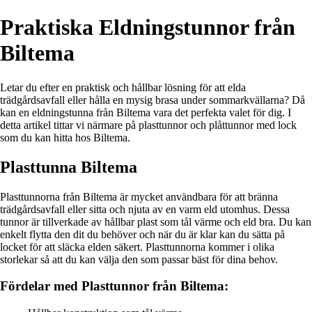
Praktiska Eldningstunnor från
Biltema
Letar du efter en praktisk och hållbar lösning för att elda
trädgårdsavfall eller hålla en mysig brasa under sommarkvällarna? Då
kan en eldningstunna från Biltema vara det perfekta valet för dig. I
detta artikel tittar vi närmare på plasttunnor och plåttunnor med lock
som du kan hitta hos Biltema.
Plasttunna Biltema
Plasttunnorna från Biltema är mycket användbara för att bränna
trädgårdsavfall eller sitta och njuta av en varm eld utomhus. Dessa
tunnor är tillverkade av hållbar plast som tål värme och eld bra. Du kan
enkelt flytta den dit du behöver och när du är klar kan du sätta på
locket för att släcka elden säkert. Plasttunnorna kommer i olika
storlekar så att du kan välja den som passar bäst för dina behov.
Fördelar med Plasttunnor från Biltema: