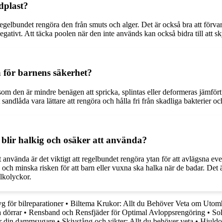
dplast?
t regelbundet rengöra den från smuts och alger. Det är också bra att förva
egativt. Att täcka poolen när den inte används kan också bidra till att 
a för barnens säkerhet?
rsom den är mindre benägen att spricka, splintas eller deformeras jämfört
andlåda vara lättare att rengöra och hålla fri från skadliga bakterier o
 blir halkig och osäker att använda?
att använda är det viktigt att regelbundet rengöra ytan för att avlägsna e
h minska risken för att barn eller vuxna ska halka när de badar. Det är o
alkolyckor.
 för bilreparationer
•
Biltema Krukor: Allt du Behöver Veta om Utom
 dörrar
•
Rensband och Rensfjäder för Optimal Avloppsrengöring
•
Sol
ör din dammsugare
•
Skivstång och vikter: Allt du behöver veta
•
Hjuldo