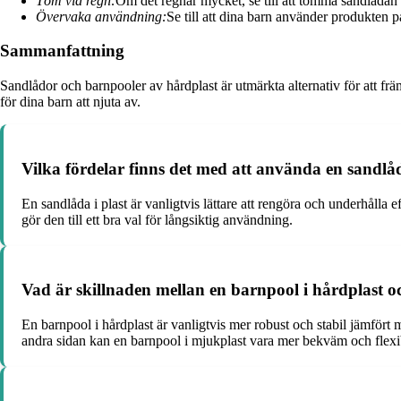
Töm vid regn:
Om det regnar mycket, se till att tömma sandlådan 
Övervaka användning:
Se till att dina barn använder produkten p
Sammanfattning
Sandlådor och barnpooler av hårdplast är utmärkta alternativ för att fr
för dina barn att njuta av.
Vilka fördelar finns det med att använda en sandlåd
En sandlåda i plast är vanligtvis lättare att rengöra och underhålla 
gör den till ett bra val för långsiktig användning.
Vad är skillnaden mellan en barnpool i hårdplast o
En barnpool i hårdplast är vanligtvis mer robust och stabil jämfört 
andra sidan kan en barnpool i mjukplast vara mer bekväm och flexib