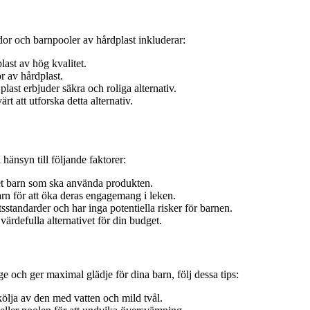
or och barnpooler av hårdplast inkluderar:
plast av hög kvalitet.
or av hårdplast.
last erbjuder säkra och roliga alternativ.
rt att utforska detta alternativ.
 hänsyn till följande faktorer:
et barn som ska använda produkten.
arn för att öka deras engagemang i leken.
sstandarder och har inga potentiella risker för barnen.
 värdefulla alternativet för din budget.
nge och ger maximal glädje för dina barn, följ dessa tips:
ölja av den med vatten och mild tvål.