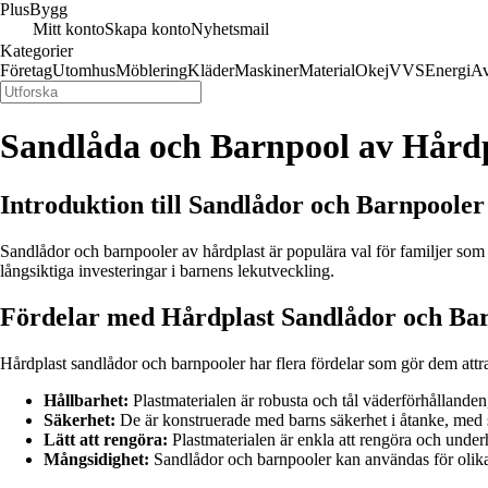
Plus
Bygg
Mitt konto
Skapa konto
Nyhetsmail
Kategorier
Företag
Utomhus
Möblering
Kläder
Maskiner
Material
Okej
VVS
Energi
Av
Sandlåda och Barnpool av Hård
Introduktion till Sandlådor och Barnpooler
Sandlådor och barnpooler av hårdplast är populära val för familjer som 
långsiktiga investeringar i barnens lekutveckling.
Fördelar med Hårdplast Sandlådor och Ba
Hårdplast sandlådor och barnpooler har flera fördelar som gör dem attrak
Hållbarhet:
Plastmaterialen är robusta och tål väderförhållanden
Säkerhet:
De är konstruerade med barns säkerhet i åtanke, med s
Lätt att rengöra:
Plastmaterialen är enkla att rengöra och underh
Mångsidighet:
Sandlådor och barnpooler kan användas för olika le