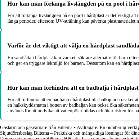
Hur kan man förlänga livslängden på en pool i hår
För att förlänga livslängden på en pool i hårdplast är det viktigt at
långa perioder, eftersom UV-strålning kan påverka plastmaterialet n
Varför är det viktigt att välja en hårdplast sandlåd
En sandlåda i hårdplast kan vara ett säkrare alternativ för barn efte
och ger en tryggare lekmiljö för barnen. Dessutom kan en hårdplast s
Hur kan man förhindra att en badbalja i hårdplast
För att förhindra att en badbalja i hårdplast blir halkig och osäker 
en halkskyddsmatta i botten av badbaljan kan också öka säkerheten oc
används för att undvika att vattenpölar bildas och ökar risken för h
Gaslarm och gasvarnare från Biltema
•
Avdragare: En oumbärlig verktyg
Skjutdörrsbeslag Biltema – Praktiska och mångsidiga lösningar för dina
Dammsugarmunstycke Biltema: Hitta det bästa universalmunstycket f