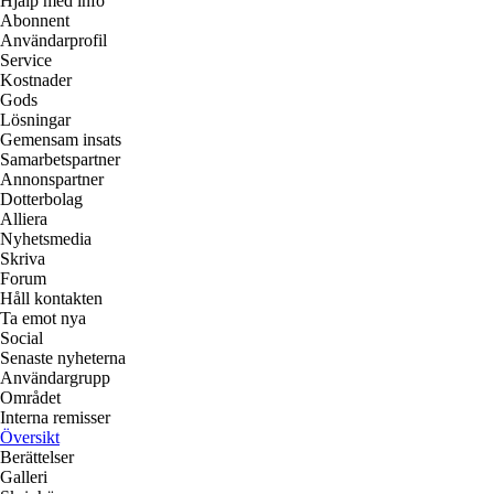
Hjälp med info
Abonnent
Användarprofil
Service
Kostnader
Gods
Lösningar
Gemensam insats
Samarbetspartner
Annonspartner
Dotterbolag
Alliera
Nyhetsmedia
Skriva
Forum
Håll kontakten
Ta emot nya
Social
Senaste nyheterna
Användargrupp
Området
Interna remisser
Översikt
Berättelser
Galleri