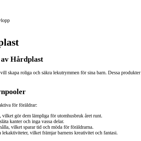
lopp
plast
 av Hårdplast
vill skapa roliga och säkra lekutrymmen för sina barn. Dessa produkter 
rnpooler
tiva för föräldrar:
, vilket gör dem lämpliga för utomhusbruk året runt.
läta kanter och inga vassa delar.
ålla, vilket sparar tid och möda för föräldrarna.
kaktiviteter, vilket främjar barnens kreativitet och fantasi.