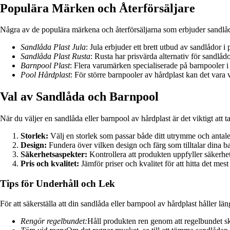
Populära Märken och Återförsäljare
Några av de populära märkena och återförsäljarna som erbjuder sandlåd
Sandlåda Plast Jula
: Jula erbjuder ett brett utbud av sandlådor i 
Sandlåda Plast Rusta
: Rusta har prisvärda alternativ för sandlåd
Barnpool Plast
: Flera varumärken specialiserade på barnpooler i p
Pool Hårdplast
: För större barnpooler av hårdplast kan det vara vä
Val av Sandlåda och Barnpool
När du väljer en sandlåda eller barnpool av hårdplast är det viktigt att ta
Storlek:
Välj en storlek som passar både ditt utrymme och antal
Design:
Fundera över vilken design och färg som tilltalar dina b
Säkerhetsaspekter:
Kontrollera att produkten uppfyller säkerhet
Pris och kvalitet:
Jämför priser och kvalitet för att hitta det mest
Tips för Underhåll och Lek
För att säkerställa att din sandlåda eller barnpool av hårdplast håller lä
Rengör regelbundet:
Håll produkten ren genom att regelbundet sk