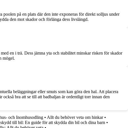
ra poolen på en plats där den inte exponeras för direkt solljus under
skydda den mot skador och förlänga dess livslängd.
 med en i trä. Dess jämna yta och stabilitet minskar risken för skador
ch mögel.
ventuella beläggningar eller smuts som kan göra den hal. Att placera
ckså bra att se till att badbaljan är ordentligt torr innan den
hus- och Inomhusodling
•
Allt du behöver veta om hinkar
•
skydd till bil: En guide för att skydda din bil och dina barn
•
lly: Allt du behöver veta
•