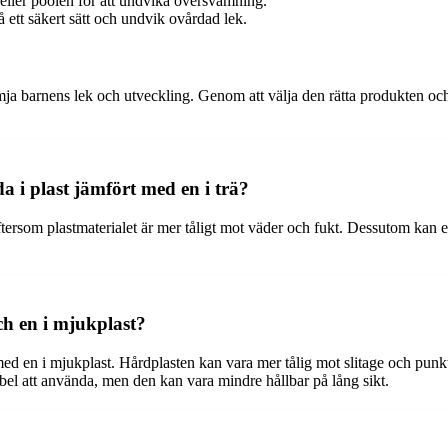
eller poolen för att undvika översvämning.
å ett säkert sätt och undvik ovårdad lek.
ämja barnens lek och utveckling. Genom att välja den rätta produkten och
a i plast jämfört med en i trä?
eftersom plastmaterialet är mer tåligt mot väder och fukt. Dessutom kan en
ch en i mjukplast?
med en i mjukplast. Hårdplasten kan vara mer tålig mot slitage och punkt
el att använda, men den kan vara mindre hållbar på lång sikt.