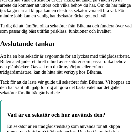
arbete du kommer att utföra och vilka behov du har. Om du har många
tjocka grenar att klippa kan en elektrisk sekatör vara ett bra val. För
mindre jobb kan en vanlig handsekatör räcka gott och väl.
Ta dig tid att jämföra olika sekatörer från Biltema och fundera över vad
som passar dig bäst utifrån prisklass, funktioner och kvalitet.
Avslutande tankar
Att ha en bra sekatör är avgörande för att lyckas med trädgårdsarbetet.
Biltema erbjuder ett brett utbud av sekatörer som passar olika behov
och plånböcker. Oavsett om du är nybörjare eller erfaren
trädgårdsmästare, kan du hitta rätt verktyg hos Biltema.
Tack för att du läste vår guide till sekatörer från Biltema. Vi hoppas att
den har varit till hjälp för dig att göra det bästa valet när det gäller
sekatörer för ditt trädgårdsarbete.
Vad är en sekatör och hur används den?
En sekatör är en trädgårdsredskap som används för att klippa
grenar och kvistar på träd och buskar. Den består av två skär