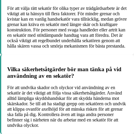
För att välja rätt sekatör för olika typer av trädgårdsarbete är det
viktigt att ta hänsyn till flera faktorer. För mindre grenar och
kvistar kan en vanlig handsekatör vara tillräcklig, medan grövre
grenar kan kräva en sekatör med längre skär och kraftigare
konstruktion. För personer med svaga handleder eller artrit kan
en sekatör med stötdämpande handtag vara att föredra. Det är
också viktigt att regelbundet underhålla sekatören genom att
hålla skären vassa och smörja mekanismen för bästa prestanda.
Vilka säkerhetsåtgärder bör man tänka på vid
användning av en sekatör?
För att undvika skador och olyckor vid användning av en
sekatör är det viktigt att följa vissa säkerhetsåtgärder. Använd
alltid lämpliga skyddshandskar för att skydda händerna mot
skärskador. Se till att ha stadigt grepp om sekatören och undvik
att klippa ovanför axelhöjd för att minska risken för att grenar
ska falla på dig. Kontrollera även att inga andra personer
befinner sig i närheten när du arbetar med en sekatör för att
undvika olyckor.