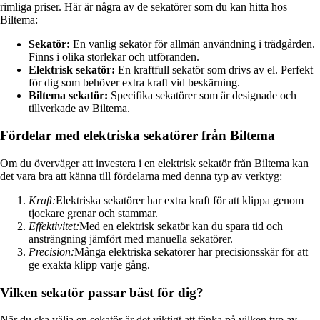
rimliga priser. Här är några av de sekatörer som du kan hitta hos
Biltema:
Sekatör:
En vanlig sekatör för allmän användning i trädgården.
Finns i olika storlekar och utföranden.
Elektrisk sekatör:
En kraftfull sekatör som drivs av el. Perfekt
för dig som behöver extra kraft vid beskärning.
Biltema sekatör:
Specifika sekatörer som är designade och
tillverkade av Biltema.
Fördelar med elektriska sekatörer från Biltema
Om du överväger att investera i en elektrisk sekatör från Biltema kan
det vara bra att känna till fördelarna med denna typ av verktyg:
Kraft:
Elektriska sekatörer har extra kraft för att klippa genom
tjockare grenar och stammar.
Effektivitet:
Med en elektrisk sekatör kan du spara tid och
ansträngning jämfört med manuella sekatörer.
Precision:
Många elektriska sekatörer har precisionsskär för att
ge exakta klipp varje gång.
Vilken sekatör passar bäst för dig?
När du ska välja en sekatör är det viktigt att tänka på vilken typ av