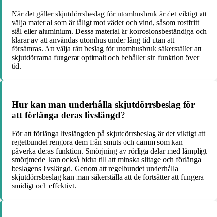
När det gäller skjutdörrsbeslag för utomhusbruk är det viktigt att
välja material som är tåligt mot väder och vind, såsom rostfritt
stål eller aluminium. Dessa material är korrosionsbeständiga och
klarar av att användas utomhus under lång tid utan att
försämras. Att välja rätt beslag för utomhusbruk säkerställer att
skjutdörrarna fungerar optimalt och behåller sin funktion över
tid.
Hur kan man underhålla skjutdörrsbeslag för
att förlänga deras livslängd?
För att förlänga livslängden på skjutdörrsbeslag är det viktigt att
regelbundet rengöra dem från smuts och damm som kan
påverka deras funktion. Smörjning av rörliga delar med lämpligt
smörjmedel kan också bidra till att minska slitage och förlänga
beslagens livslängd. Genom att regelbundet underhålla
skjutdörrsbeslag kan man säkerställa att de fortsätter att fungera
smidigt och effektivt.