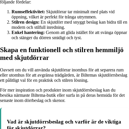
följande fördelar:
Rumseffektivitet:
Skjutdörrar tar minimalt med plats vid
öppning, vilket är perfekt för trånga utrymmen.
Stilren design:
En skjutdörr med snyggt beslag kan bidra till en
modern och stilfull inredning.
Enkel hantering:
Genom att glida istället för att svänga öppnar
och stänger du dörren smidigt och tyst.
Skapa en funktionell och stilren hemmiljö
med skjutdörrar
Oavsett om du vill använda skjutdörrar inomhus för att separera rum
eller utomhus för att avgränsa trädgården, är Biltemas skjutdörrsbeslag
ett pålitligt val för en praktisk och stilren lösning.
För mer inspiration och produkter inom skjutdörrsbeslag kan du
besöka närmaste Biltema-butik eller surfa in på deras hemsida för det
senaste inom dörrbeslag och skenor.
Vad är skjutdörrsbeslag och varför är de viktiga
för skjutdörrar?