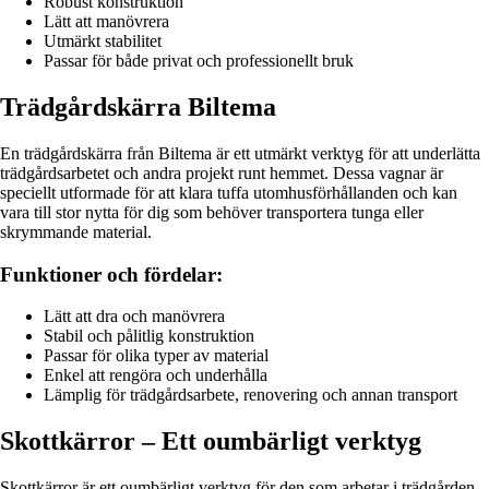
Robust konstruktion
Lätt att manövrera
Utmärkt stabilitet
Passar för både privat och professionellt bruk
Trädgårdskärra Biltema
En trädgårdskärra från Biltema är ett utmärkt verktyg för att underlätta
trädgårdsarbetet och andra projekt runt hemmet. Dessa vagnar är
speciellt utformade för att klara tuffa utomhusförhållanden och kan
vara till stor nytta för dig som behöver transportera tunga eller
skrymmande material.
Funktioner och fördelar:
Lätt att dra och manövrera
Stabil och pålitlig konstruktion
Passar för olika typer av material
Enkel att rengöra och underhålla
Lämplig för trädgårdsarbete, renovering och annan transport
Skottkärror – Ett oumbärligt verktyg
Skottkärror är ett oumbärligt verktyg för den som arbetar i trädgården,