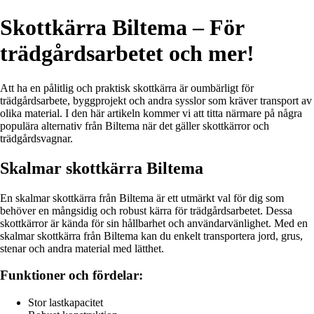
Skottkärra Biltema – För
trädgårdsarbetet och mer!
Att ha en pålitlig och praktisk skottkärra är oumbärligt för
trädgårdsarbete, byggprojekt och andra sysslor som kräver transport av
olika material. I den här artikeln kommer vi att titta närmare på några
populära alternativ från Biltema när det gäller skottkärror och
trädgårdsvagnar.
Skalmar skottkärra Biltema
En skalmar skottkärra från Biltema är ett utmärkt val för dig som
behöver en mångsidig och robust kärra för trädgårdsarbetet. Dessa
skottkärror är kända för sin hållbarhet och användarvänlighet. Med en
skalmar skottkärra från Biltema kan du enkelt transportera jord, grus,
stenar och andra material med lätthet.
Funktioner och fördelar:
Stor lastkapacitet