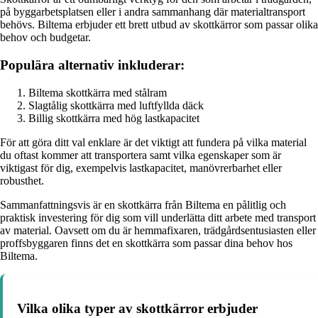
på byggarbetsplatsen eller i andra sammanhang där materialtransport
behövs. Biltema erbjuder ett brett utbud av skottkärror som passar olika
behov och budgetar.
Populära alternativ inkluderar:
Biltema skottkärra med stålram
Slagtålig skottkärra med luftfyllda däck
Billig skottkärra med hög lastkapacitet
För att göra ditt val enklare är det viktigt att fundera på vilka material
du oftast kommer att transportera samt vilka egenskaper som är
viktigast för dig, exempelvis lastkapacitet, manövrerbarhet eller
robusthet.
Sammanfattningsvis är en skottkärra från Biltema en pålitlig och
praktisk investering för dig som vill underlätta ditt arbete med transport
av material. Oavsett om du är hemmafixaren, trädgårdsentusiasten eller
proffsbyggaren finns det en skottkärra som passar dina behov hos
Biltema.
Vilka olika typer av skottkärror erbjuder