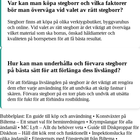
Var kan man köpa stegborr och vilka faktorer
bör man överväga vid valet av rätt stegborr?
Stegborr finns att köpa på olika verktygsbutiker, byggvaruhus
och online. Vid valet av rätt stegborr är det viktigt att överväga
vilket material som ska borras, önskad håldiameter och
kvaliteten på borrspetsen för att få bästa resultat.
Hur kan man underhålla och förvara stegborr
på bästa sätt för att förlänga dess livslängd?
För att förlänga livslängden på stegborr är det viktigt att rengöra
dem efter varje användning för att undvika att skräp fastnar i
skären. Förvara stegborr på en torr plats och undvik att utsätta
dem för fukt för att förhindra rostbildning.
Bubbelplast: En guide till köp och användning
•
Konstväxter på
Biltema – Ett smart val för heminredningen
•
Krympslangar för alla
ändamål
•
MC Lyft – Allt du behöver veta
•
Guide till Diskproppar för
Diskhon – Håll ditt kök rent och funktionellt
•
Inspektionslucka för
olika ändamål
•
Fönsterputs med Fönstertvätt från Biltema
•