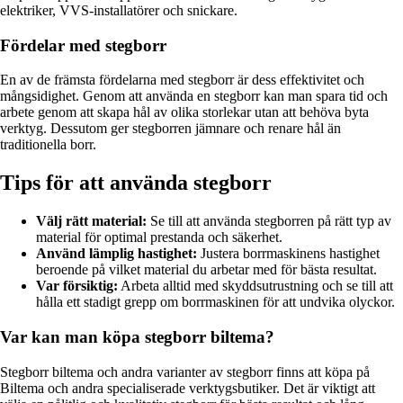
elektriker, VVS-installatörer och snickare.
Fördelar med stegborr
En av de främsta fördelarna med stegborr är dess effektivitet och
mångsidighet. Genom att använda en stegborr kan man spara tid och
arbete genom att skapa hål av olika storlekar utan att behöva byta
verktyg. Dessutom ger stegborren jämnare och renare hål än
traditionella borr.
Tips för att använda stegborr
Välj rätt material:
Se till att använda stegborren på rätt typ av
material för optimal prestanda och säkerhet.
Använd lämplig hastighet:
Justera borrmaskinens hastighet
beroende på vilket material du arbetar med för bästa resultat.
Var försiktig:
Arbeta alltid med skyddsutrustning och se till att
hålla ett stadigt grepp om borrmaskinen för att undvika olyckor.
Var kan man köpa stegborr biltema?
Stegborr biltema och andra varianter av stegborr finns att köpa på
Biltema och andra specialiserade verktygsbutiker. Det är viktigt att