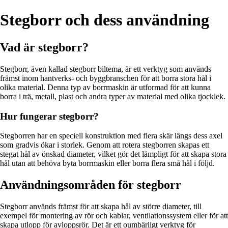
Stegborr och dess användning
Vad är stegborr?
Stegborr, även kallad stegborr biltema, är ett verktyg som används
främst inom hantverks- och byggbranschen för att borra stora hål i
olika material. Denna typ av borrmaskin är utformad för att kunna
borra i trä, metall, plast och andra typer av material med olika tjocklek.
Hur fungerar stegborr?
Stegborren har en speciell konstruktion med flera skär längs dess axel
som gradvis ökar i storlek. Genom att rotera stegborren skapas ett
stegat hål av önskad diameter, vilket gör det lämpligt för att skapa stora
hål utan att behöva byta borrmaskin eller borra flera små hål i följd.
Användningsområden för stegborr
Stegborr används främst för att skapa hål av större diameter, till
exempel för montering av rör och kablar, ventilationssystem eller för att
skapa utlopp för avloppsrör. Det är ett oumbärligt verktyg för