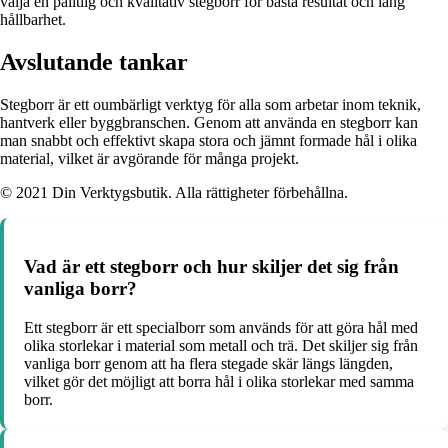
välja en pålitlig och kvalitativ stegborr för bästa resultat och lång
hållbarhet.
Avslutande tankar
Stegborr är ett oumbärligt verktyg för alla som arbetar inom teknik,
hantverk eller byggbranschen. Genom att använda en stegborr kan
man snabbt och effektivt skapa stora och jämnt formade hål i olika
material, vilket är avgörande för många projekt.
© 2021 Din Verktygsbutik. Alla rättigheter förbehållna.
Vad är ett stegborr och hur skiljer det sig från
vanliga borr?
Ett stegborr är ett specialborr som används för att göra hål med
olika storlekar i material som metall och trä. Det skiljer sig från
vanliga borr genom att ha flera stegade skär längs längden,
vilket gör det möjligt att borra hål i olika storlekar med samma
borr.