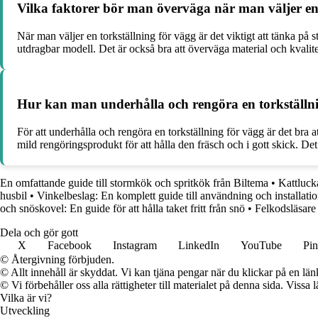
Vilka faktorer bör man överväga när man väljer en 
När man väljer en torkställning för vägg är det viktigt att tänka p
utdragbar modell. Det är också bra att överväga material och kvalitet 
Hur kan man underhålla och rengöra en torkställn
För att underhålla och rengöra en torkställning för vägg är det br
mild rengöringsprodukt för att hålla den fräsch och i gott skick. Det 
En omfattande guide till stormkök och spritkök från Biltema
•
Kattluck
husbil
•
Vinkelbeslag: En komplett guide till användning och installati
och snöskovel: En guide för att hålla taket fritt från snö
•
Felkodsläsare
Dela och gör gott
X
Facebook
Instagram
LinkedIn
YouTube
Pin
© Återgivning förbjuden.
© Allt innehåll är skyddat. Vi kan tjäna pengar när du klickar på en län
© Vi förbehåller oss alla rättigheter till materialet på denna sida. Vissa
Vilka är vi?
Utveckling