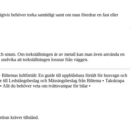
igtvis behöver torka samtidigt samt om man föredrar en fast eller
m och smuts. Om torkställningen är av metall kan man även använda en
tt undvika att torkställningen lossnar från väggen.
•
Biltemas luftförtält: En guide till uppblåsbara förtält för husvagn och
 till Ledstångsbeslag och Mässingsbeslag från Biltema
•
Takskrapa
•
Allt du behöver veta om tvättsvampar för bilar
•
dran kräver tillstånd.