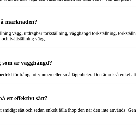
s på marknaden?
ällning vägg, utdragbar torkställning, vägghängd torkställning, torkställn
 och tvättställning vägg.
ng som är vägghängd?
fekt för trånga utrymmen eller små lägenheter. Den är också enkel att 
ett effektivt sätt?
ett smidigt sätt och sedan enkelt fälla ihop den när den inte används. G