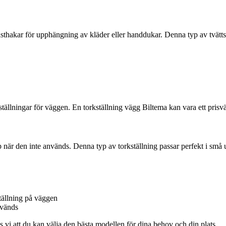
ästhakar för upphängning av kläder eller handdukar. Denna typ av tvättst
ställningar för väggen. En torkställning vägg Biltema kan vara ett prisvä
ihop när den inte används. Denna typ av torkställning passar perfekt i sm
ställning på väggen
nvänds
 vi att du kan välja den bästa modellen för dina behov och din plats.