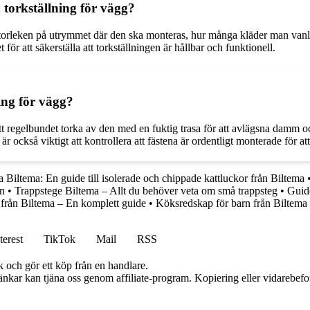
torkställning för vägg?
å storleken på utrymmet där den ska monteras, hur många kläder man vanl
för att säkerställa att torkställningen är hållbar och funktionell.
ing för vägg?
a att regelbundet torka av den med en fuktig trasa för att avlägsna dam
är också viktigt att kontrollera att fästena är ordentligt monterade för a
a Biltema: En guide till isolerade och chippade kattluckor från Biltema
on
•
Trappstege Biltema – Allt du behöver veta om små trappsteg
•
Guide
 från Biltema – En komplett guide
•
Köksredskap för barn från Biltema
terest
TikTok
Mail
RSS
k och gör ett köp från en handlare.
 länkar kan tjäna oss genom affiliate-program. Kopiering eller vidarebefor