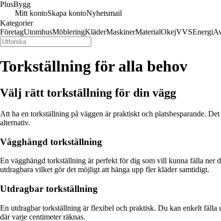
Plus
Bygg
Mitt konto
Skapa konto
Nyhetsmail
Kategorier
Företag
Utomhus
Möblering
Kläder
Maskiner
Material
Okej
VVS
Energi
Av
Torkställning för alla behov
Välj rätt torkställning för din vägg
Att ha en torkställning på väggen är praktiskt och platsbesparande. Det
alternativ.
Vägghängd torkställning
En vägghängd torkställning är perfekt för dig som vill kunna fälla ner
utdragbara vilket gör det möjligt att hänga upp fler kläder samtidigt.
Utdragbar torkställning
En utdragbar torkställning är flexibel och praktisk. Du kan enkelt fäll
där varje centimeter räknas.