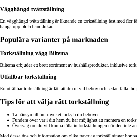
Vägghängd tvättställning
En vägghängd tvättställning är liknande en torkställning fast med fler f
hänga upp blöta handdukar.
Populära varianter på marknaden
Torkställning vägg Biltema
Biltema erbjuder ett brett sortiment av hushållsprodukter, inklusive tork
Utfällbar torkställning
En utfällbar torkställning är lätt att dra ut vid behov och sedan fälla 
Tips för att välja rätt torkställning
Ta hänsyn till hur mycket torkyta du behöver
Fundera över var i ditt hem du har möjlighet att montera en tork
Överväg om du vill kunna fälla in torkställningen när den inte a
Med dessa tips och information om olika typer av torkställningar hoppas