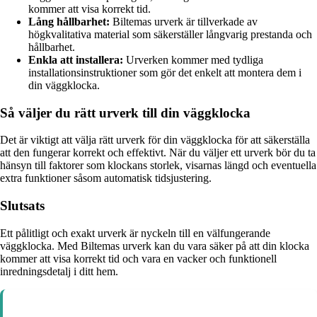
kommer att visa korrekt tid.
Lång hållbarhet:
Biltemas urverk är tillverkade av
högkvalitativa material som säkerställer långvarig prestanda och
hållbarhet.
Enkla att installera:
Urverken kommer med tydliga
installationsinstruktioner som gör det enkelt att montera dem i
din väggklocka.
Så väljer du rätt urverk till din väggklocka
Det är viktigt att välja rätt urverk för din väggklocka för att säkerställa
att den fungerar korrekt och effektivt. När du väljer ett urverk bör du ta
hänsyn till faktorer som klockans storlek, visarnas längd och eventuella
extra funktioner såsom automatisk tidsjustering.
Slutsats
Ett pålitligt och exakt urverk är nyckeln till en välfungerande
väggklocka. Med Biltemas urverk kan du vara säker på att din klocka
kommer att visa korrekt tid och vara en vacker och funktionell
inredningsdetalj i ditt hem.