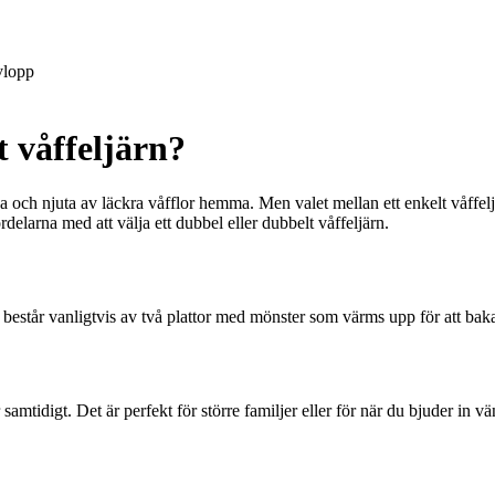
lopp
t våffeljärn?
baka och njuta av läckra våfflor hemma. Men valet mellan ett enkelt våffelj
elarna med att välja ett dubbel eller dubbelt våffeljärn.
 består vanligtvis av två plattor med mönster som värms upp för att baka 
amtidigt. Det är perfekt för större familjer eller för när du bjuder in vä