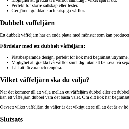
Möjlighet att grädda två våfflor samtidigt, vilket sparar tid.
Perfekt för större sällskap eller fester.
Ger jämnt gräddade och krispiga våfflor.
Dubbelt våffeljärn
Ett dubbelt våffeljärn har en enda platta med mönster som kan producera
Fördelar med ett dubbelt våffeljärn:
Platsbesparande design, perfekt för kök med begränsat utrymme.
Möjlighet att grädda två våfflor samtidigt utan att behöva två sepa
Lätt att förvara och rengöra.
Vilket våffeljärn ska du välja?
När det kommer till att välja mellan ett våffeljärn dubbel eller ett dub
kan ett våffeljärn dubbel vara det bästa valet. Om ditt kök har begränsa
Oavsett vilket våffeljärn du väljer är det viktigt att se till att det är a
Slutsats