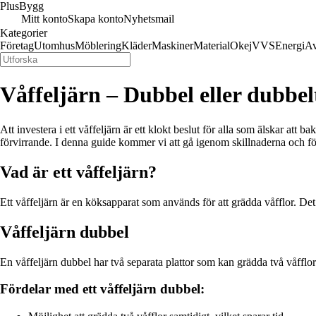
Plus
Bygg
Mitt konto
Skapa konto
Nyhetsmail
Kategorier
Företag
Utomhus
Möblering
Kläder
Maskiner
Material
Okej
VVS
Energi
Av
Våffeljärn – Dubbel eller dubbel
Att investera i ett våffeljärn är ett klokt beslut för alla som älskar att 
förvirrande. I denna guide kommer vi att gå igenom skillnaderna och förd
Vad är ett våffeljärn?
Ett våffeljärn är en köksapparat som används för att grädda våfflor. Det
Våffeljärn dubbel
En våffeljärn dubbel har två separata plattor som kan grädda två våfflor s
Fördelar med ett våffeljärn dubbel: