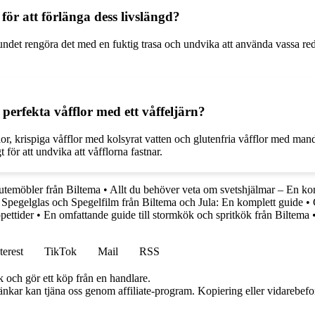
ör att förlänga dess livslängd?
elbundet rengöra det med en fuktig trasa och undvika att använda vassa re
 perfekta våfflor med ett våffeljärn?
or, krispiga våfflor med kolsyrat vatten och glutenfria våfflor med mande
 för att undvika att våfflorna fastnar.
 utemöbler från Biltema
•
Allt du behöver veta om svetshjälmar – En ko
•
Spegelglas och Spegelfilm från Biltema och Jula: En komplett guide
•
pettider
•
En omfattande guide till stormkök och spritkök från Biltema
terest
TikTok
Mail
RSS
k och gör ett köp från en handlare.
 länkar kan tjäna oss genom affiliate-program. Kopiering eller vidarebefor