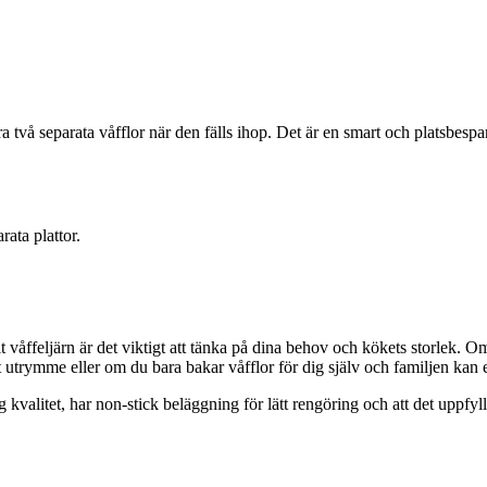
 två separata våfflor när den fälls ihop. Det är en smart och platsbespa
rata plattor.
belt våffeljärn är det viktigt att tänka på dina behov och kökets storlek
t utrymme eller om du bara bakar våfflor för dig själv och familjen kan e
v hög kvalitet, har non-stick beläggning för lätt rengöring och att det upp