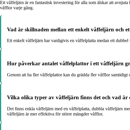
Ett våffeljärn är en fantastisk investering för alla som älskar att avnjut
våfflor varje gång.
Vad är skillnaden mellan ett enkelt våffeljärn och e
Ett enkelt våffeljärn har vanligtvis en våffelplatta medan ett dubbel v
Hur påverkar antalet våffelplattor i ett våffeljärn
Genom att ha fler våffelplattor kan du grädda fler våfflor samtidig
Vilka olika typer av våffeljärn finns det och vad är
Det finns enkla våffeljärn med en våffelplatta, dubbla våffeljärn med
våffeljärn är mer effektiva för större mängder våfflor.