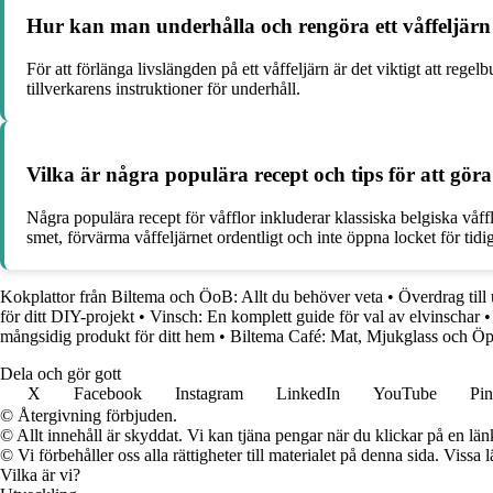
Hur kan man underhålla och rengöra ett våffeljärn f
För att förlänga livslängden på ett våffeljärn är det viktigt att reg
tillverkarens instruktioner för underhåll.
Vilka är några populära recept och tips för att göra
Några populära recept för våfflor inkluderar klassiska belgiska våffl
smet, förvärma våffeljärnet ordentligt och inte öppna locket för tidigt
Kokplattor från Biltema och ÖoB: Allt du behöver veta
•
Överdrag till
för ditt DIY-projekt
•
Vinsch: En komplett guide för val av elvinschar
mångsidig produkt för ditt hem
•
Biltema Café: Mat, Mjukglass och Öp
Dela och gör gott
X
Facebook
Instagram
LinkedIn
YouTube
Pin
© Återgivning förbjuden.
© Allt innehåll är skyddat. Vi kan tjäna pengar när du klickar på en län
© Vi förbehåller oss alla rättigheter till materialet på denna sida. Vissa
Vilka är vi?