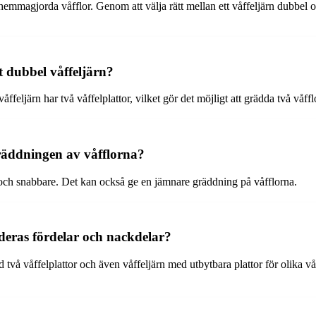
a hemmagjorda våfflor. Genom att välja rätt mellan ett våffeljärn dubbel o
tt dubbel våffeljärn?
åffeljärn har två våffelplattor, vilket gör det möjligt att grädda två våffl
 gräddningen av våfflorna?
t och snabbare. Det kan också ge en jämnare gräddning på våfflorna.
 deras fördelar och nackdelar?
 två våffelplattor och även våffeljärn med utbytbara plattor för olika vå