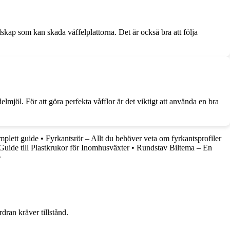
dskap som kan skada våffelplattorna. Det är också bra att följa
lmjöl. För att göra perfekta våfflor är det viktigt att använda en bra
mplett guide
•
Fyrkantsrör – Allt du behöver veta om fyrkantsprofiler
Guide till Plastkrukor för Inomhusväxter
•
Rundstav Biltema – En
•
dran kräver tillstånd.