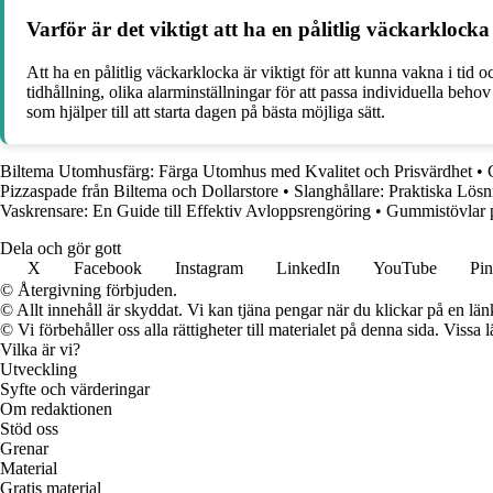
Varför är det viktigt att ha en pålitlig väckarkloc
Att ha en pålitlig väckarklocka är viktigt för att kunna vakna i tid 
tidhållning, olika alarminställningar för att passa individuella b
som hjälper till att starta dagen på bästa möjliga sätt.
Biltema Utomhusfärg: Färga Utomhus med Kvalitet och Prisvärdhet
•
Pizzaspade från Biltema och Dollarstore
•
Slanghållare: Praktiska Lös
Vaskrensare: En Guide till Effektiv Avloppsrengöring
•
Gummistövlar p
Dela och gör gott
X
Facebook
Instagram
LinkedIn
YouTube
Pin
© Återgivning förbjuden.
© Allt innehåll är skyddat. Vi kan tjäna pengar när du klickar på en län
© Vi förbehåller oss alla rättigheter till materialet på denna sida. Vissa
Vilka är vi?
Utveckling
Syfte och värderingar
Om redaktionen
Stöd oss
Grenar
Material
Gratis material