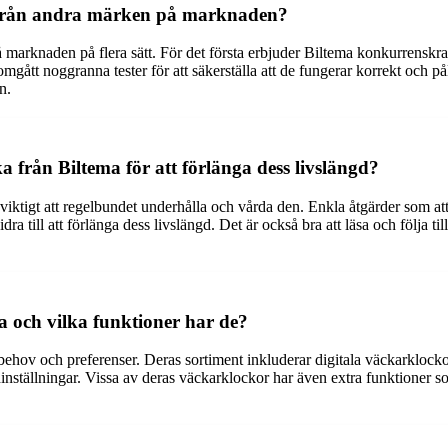
ma från andra märken på marknaden?
å marknaden på flera sätt. För det första erbjuder Biltema konkurrenskr
mgått noggranna tester för att säkerställa att de fungerar korrekt och p
n.
från Biltema för att förlänga dess livslängd?
 viktigt att regelbundet underhålla och vårda den. Enkla åtgärder som at
 till att förlänga dess livslängd. Det är också bra att läsa och följa till
a och vilka funktioner har de?
a behov och preferenser. Deras sortiment inkluderar digitala väckarklo
nställningar. Vissa av deras väckarklockor har även extra funktioner 