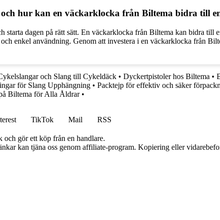
ka och hur kan en väckarklocka från Biltema bidra till 
och starta dagen på rätt sätt. En väckarklocka från Biltema kan bidra till
ehov och enkel användning. Genom att investera i en väckarklocka från B
Cykelslangar och Slang till Cykeldäck
•
Dyckertpistoler hos Biltema
•
B
ningar för Slang Upphängning
•
Packtejp för effektiv och säker förpack
å Biltema för Alla Åldrar
•
terest
TikTok
Mail
RSS
k och gör ett köp från en handlare.
 länkar kan tjäna oss genom affiliate-program. Kopiering eller vidarebefor