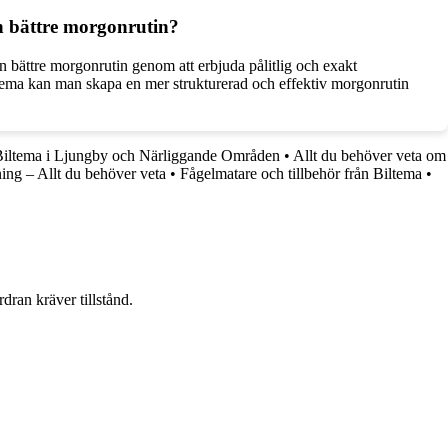
en bättre morgonrutin?
 en bättre morgonrutin genom att erbjuda pålitlig och exakt
iltema kan man skapa en mer strukturerad och effektiv morgonrutin
iltema i Ljungby och Närliggande Områden
•
Allt du behöver veta om
ning – Allt du behöver veta
•
Fågelmatare och tillbehör från Biltema
•
dran kräver tillstånd.