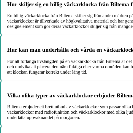
Hur skiljer sig en billig väckarklocka från Bilte
En billig väckarklocka från Biltema skiljer sig från andra märken p
väckarklockor är tillverkade av högkvalitativa material och har geno
designelement som gör deras väckarklockor skiljer sig från mängde
Hur kan man underhålla och vårda en väckarklocka 
För att förlänga livslängden på en väckarklocka från Biltema är det
och undvika att placera den nära fuktiga eller varma områden kan bidra
att klockan fungerar korrekt under lång tid.
Vilka olika typer av väckarklockor erbjuder Biltem
Biltema erbjuder ett brett utbud av väckarklockor som passar olik
väckarklockor med radiofunktion och väckarklockor med olika ljudi
underlätta uppvaknandet på morgonen.