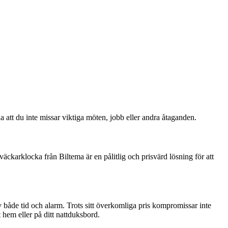
la att du inte missar viktiga möten, jobb eller andra åtaganden.
äckarklocka från Biltema är en pålitlig och prisvärd lösning för att
 både tid och alarm. Trots sitt överkomliga pris kompromissar inte
t hem eller på ditt nattduksbord.