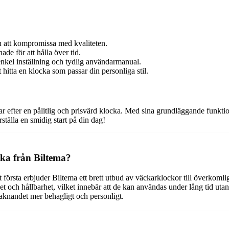
n att kompromissa med kvaliteten.
ade för att hålla över tid.
kel inställning och tydlig användarmanual.
 hitta en klocka som passar din personliga stil.
r efter en pålitlig och prisvärd klocka. Med sina grundläggande funktio
ställa en smidig start på din dag!
cka från Biltema?
första erbjuder Biltema ett brett utbud av väckarklockor till överkomlig
t och hållbarhet, vilket innebär att de kan användas under lång tid utan
pvaknandet mer behagligt och personligt.