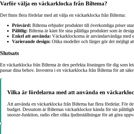
Varför välja en väckarklocka från Biltema?
Det finns flera fördelar med att välja en väckarklocka från Biltema:
Prisvärd:
Biltema erbjuder produkter till överkomliga priser uta
Pålitlig:
Biltema är känt för sina pålitliga produkter som är design
Enkel att använda:
Väckarklockorna är användarvänliga med en
Varierande design:
Olika modeller och färger gör det möjligt att
Slutsats
En väckarklocka från Biltema är den perfekta lösningen för dig som leta
passar dina behov. Investera i en väckarklocka från Biltema för att säker
Vilka är fördelarna med att använda en väckarklo
Att använda en väckarklocka från Biltema har flera fördelar. För det 
budget. Dessutom är Biltemas väckarklockor kända för sin pålitlighe
snooze-funktion, radio eller olika ljudinställningar för att göra up