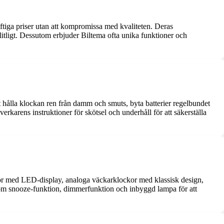
aftiga priser utan att kompromissa med kvaliteten. Deras
ålitligt. Dessutom erbjuder Biltema ofta unika funktioner och
t hålla klockan ren från damm och smuts, byta batterier regelbundet
verkarens instruktioner för skötsel och underhåll för att säkerställa
ckor med LED-display, analoga väckarklockor med klassisk design,
som snooze-funktion, dimmerfunktion och inbyggd lampa för att