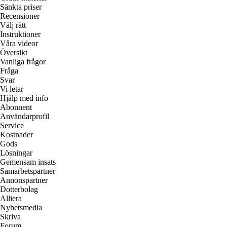
Sänkta priser
Recensioner
Välj rätt
Instruktioner
Våra videor
Översikt
Vanliga frågor
Fråga
Svar
Vi letar
Hjälp med info
Abonnent
Användarprofil
Service
Kostnader
Gods
Lösningar
Gemensam insats
Samarbetspartner
Annonspartner
Dotterbolag
Alliera
Nyhetsmedia
Skriva
Forum