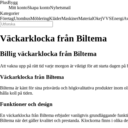
Plus
Bygg
Mitt konto
Skapa konto
Nyhetsmail
Kategorier
Företag
Utomhus
Möblering
Kläder
Maskiner
Material
Okej
VVS
Energi
Av
Väckarklocka från Biltema
Billig väckarklocka från Biltema
Att vakna upp på rätt tid varje morgon är viktigt för att starta dagen på 
Väckarklocka från Biltema
Biltema är känt för sina prisvärda och högkvalitativa produkter inom ol
hålla koll på tiden.
Funktioner och design
En väckarklocka från Biltema erbjuder vanligtvis grundläggande funktio
Biltema när det gäller kvalitet och prestanda. Klockorna finns i olika desi