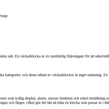
lopp
bästa sätt. En väckarklocka är en oumbärlig följeslagare för att säkerstäl
ika kategorier, och deras utbud av väckarklockor är inget undantag. En v
ner som tydlig display, alarm, snooze funktion och enkel inställning av
gns och färger, vilket gör det lätt att hitta en klocka som passar in i dit