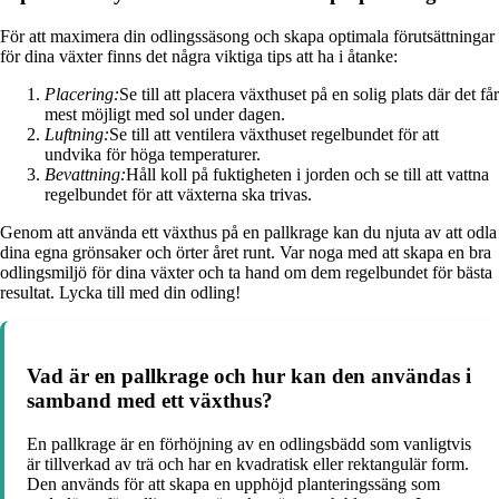
För att maximera din odlingssäsong och skapa optimala förutsättningar
för dina växter finns det några viktiga tips att ha i åtanke:
Placering:
Se till att placera växthuset på en solig plats där det får
mest möjligt med sol under dagen.
Luftning:
Se till att ventilera växthuset regelbundet för att
undvika för höga temperaturer.
Bevattning:
Håll koll på fuktigheten i jorden och se till att vattna
regelbundet för att växterna ska trivas.
Genom att använda ett växthus på en pallkrage kan du njuta av att odla
dina egna grönsaker och örter året runt. Var noga med att skapa en bra
odlingsmiljö för dina växter och ta hand om dem regelbundet för bästa
resultat. Lycka till med din odling!
Vad är en pallkrage och hur kan den användas i
samband med ett växthus?
En pallkrage är en förhöjning av en odlingsbädd som vanligtvis
är tillverkad av trä och har en kvadratisk eller rektangulär form.
Den används för att skapa en upphöjd planteringssäng som