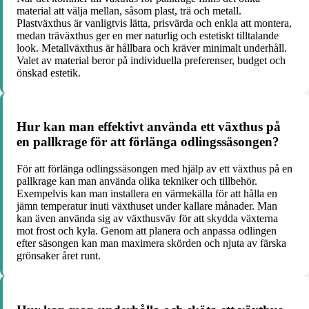
material att välja mellan, såsom plast, trä och metall.
Plastväxthus är vanligtvis lätta, prisvärda och enkla att montera,
medan träväxthus ger en mer naturlig och estetiskt tilltalande
look. Metallväxthus är hållbara och kräver minimalt underhåll.
Valet av material beror på individuella preferenser, budget och
önskad estetik.
Hur kan man effektivt använda ett växthus på
en pallkrage för att förlänga odlingssäsongen?
För att förlänga odlingssäsongen med hjälp av ett växthus på en
pallkrage kan man använda olika tekniker och tillbehör.
Exempelvis kan man installera en värmekälla för att hålla en
jämn temperatur inuti växthuset under kallare månader. Man
kan även använda sig av växthusväv för att skydda växterna
mot frost och kyla. Genom att planera och anpassa odlingen
efter säsongen kan man maximera skörden och njuta av färska
grönsaker året runt.