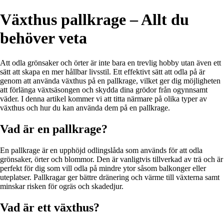
Växthus pallkrage – Allt du
behöver veta
Att odla grönsaker och örter är inte bara en trevlig hobby utan även ett
sätt att skapa en mer hållbar livsstil. Ett effektivt sätt att odla på är
genom att använda växthus på en pallkrage, vilket ger dig möjligheten
att förlänga växtsäsongen och skydda dina grödor från ogynnsamt
väder. I denna artikel kommer vi att titta närmare på olika typer av
växthus och hur du kan använda dem på en pallkrage.
Vad är en pallkrage?
En pallkrage är en upphöjd odlingslåda som används för att odla
grönsaker, örter och blommor. Den är vanligtvis tillverkad av trä och är
perfekt för dig som vill odla på mindre ytor såsom balkonger eller
uteplatser. Pallkragar ger bättre dränering och värme till växterna samt
minskar risken för ogräs och skadedjur.
Vad är ett växthus?