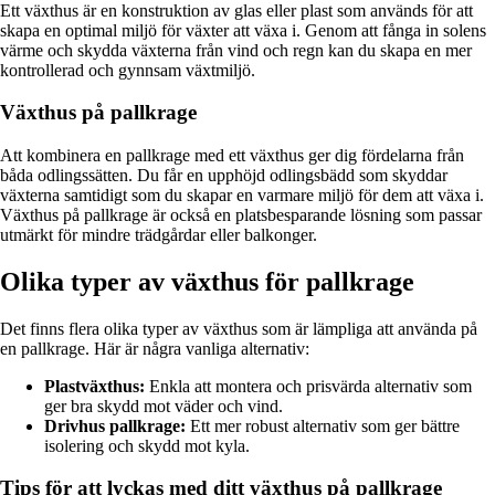
Ett växthus är en konstruktion av glas eller plast som används för att
skapa en optimal miljö för växter att växa i. Genom att fånga in solens
värme och skydda växterna från vind och regn kan du skapa en mer
kontrollerad och gynnsam växtmiljö.
Växthus på pallkrage
Att kombinera en pallkrage med ett växthus ger dig fördelarna från
båda odlingssätten. Du får en upphöjd odlingsbädd som skyddar
växterna samtidigt som du skapar en varmare miljö för dem att växa i.
Växthus på pallkrage är också en platsbesparande lösning som passar
utmärkt för mindre trädgårdar eller balkonger.
Olika typer av växthus för pallkrage
Det finns flera olika typer av växthus som är lämpliga att använda på
en pallkrage. Här är några vanliga alternativ:
Plastväxthus:
Enkla att montera och prisvärda alternativ som
ger bra skydd mot väder och vind.
Drivhus pallkrage:
Ett mer robust alternativ som ger bättre
isolering och skydd mot kyla.
Tips för att lyckas med ditt växthus på pallkrage