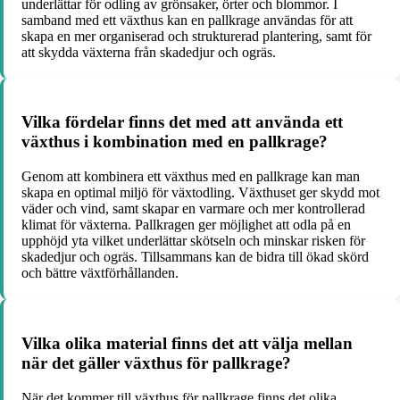
underlättar för odling av grönsaker, örter och blommor. I
samband med ett växthus kan en pallkrage användas för att
skapa en mer organiserad och strukturerad plantering, samt för
att skydda växterna från skadedjur och ogräs.
Vilka fördelar finns det med att använda ett
växthus i kombination med en pallkrage?
Genom att kombinera ett växthus med en pallkrage kan man
skapa en optimal miljö för växtodling. Växthuset ger skydd mot
väder och vind, samt skapar en varmare och mer kontrollerad
klimat för växterna. Pallkragen ger möjlighet att odla på en
upphöjd yta vilket underlättar skötseln och minskar risken för
skadedjur och ogräs. Tillsammans kan de bidra till ökad skörd
och bättre växtförhållanden.
Vilka olika material finns det att välja mellan
när det gäller växthus för pallkrage?
När det kommer till växthus för pallkrage finns det olika