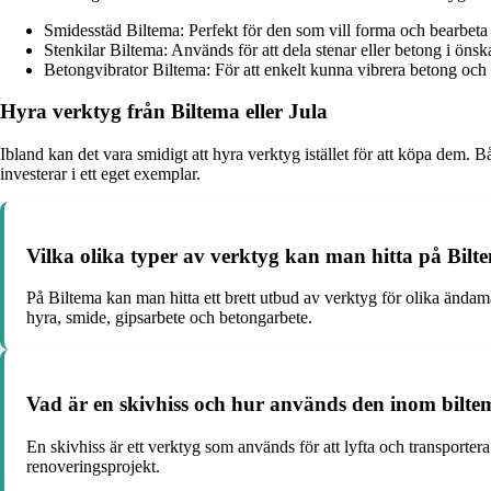
Smidesstäd Biltema: Perfekt för den som vill forma och bearbeta me
Stenkilar Biltema: Används för att dela stenar eller betong i önsk
Betongvibrator Biltema: För att enkelt kunna vibrera betong och f
Hyra verktyg från Biltema eller Jula
Ibland kan det vara smidigt att hyra verktyg istället för att köpa dem. Bå
investerar i ett eget exemplar.
Vilka olika typer av verktyg kan man hitta på Bilt
På Biltema kan man hitta ett brett utbud av verktyg för olika ändamå
hyra, smide, gipsarbete och betongarbete.
Vad är en skivhiss och hur används den inom bilt
En skivhiss är ett verktyg som används för att lyfta och transporter
renoveringsprojekt.