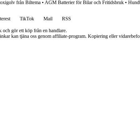
oxigolv från Biltema
•
AGM Batterier för Bilar och Fritidsbruk
•
Hundb
terest
TikTok
Mail
RSS
k och gör ett köp från en handlare.
 länkar kan tjäna oss genom affiliate-program. Kopiering eller vidarebefor