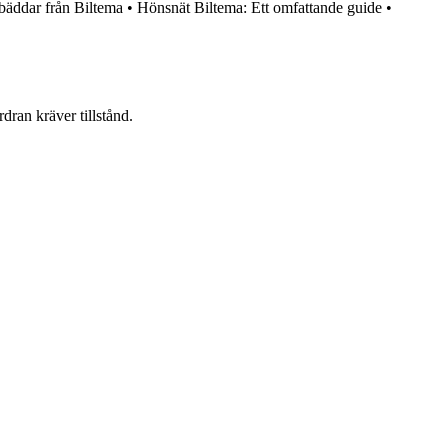
äddar från Biltema
•
Hönsnät Biltema: Ett omfattande guide
•
dran kräver tillstånd.