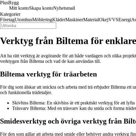
Plus
Bygg
Mitt konto
Skapa konto
Nyhetsmail
Kategorier
Företag
Utomhus
Möblering
Kläder
Maskiner
Material
Okej
VVS
Energi
Av
Verktyg från Biltema för enklar
Att ha rätt verktyg är avgörande för att både vardagen och olika projek
verktygen från Biltema och vad de kan användas till.
Biltema verktyg för träarbeten
För dig som älskar att snickra och arbeta med trä erbjuder Biltema ett u
och funktionella trädetaljer.
Skivhiss Biltema: En skivhiss är ett praktiskt verktyg för att lyfta 
Träsvarv Biltema: Med en träsvarv kan du snida och forma trädetalj
Smidesverktyg och övriga verktyg från Bil
För den som gillar att arbeta med smide eller behöver andra verktyg fin