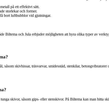
tall på ett effektivt sätt.
ade storlekar och former.
å bort luftbubblor vid gjutningar.
de Biltema och Jula erbjuder möjligheten att hyra olika typer av verktyg f
ema?
l, såsom skivhissar, träsvarvar, smidesstäd, stenkilar, betongvibratorer
ema?
a tunga skivor, såsom gips- eller stenskivor. På Biltema kan man hitta s