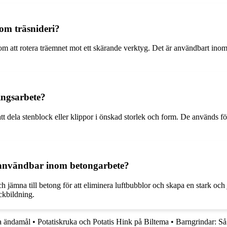
om träsnideri?
om att rotera träemnet mot ett skärande verktyg. Det är användbart inom t
ingsarbete?
t dela stenblock eller klippor i önskad storlek och form. De används för
 användbar inom betongarbete?
 jämna till betong för att eliminera luftbubblor och skapa en stark och
ickbildning.
a ändamål
•
Potatiskruka och Potatis Hink på Biltema
•
Barngrindar: Så 