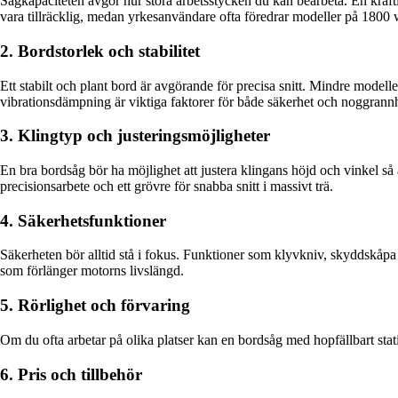
Sågkapaciteten avgör hur stora arbetsstycken du kan bearbeta. En kraft
vara tillräcklig, medan yrkesanvändare ofta föredrar modeller på 1800 w
2. Bordstorlek och stabilitet
Ett stabilt och plant bord är avgörande för precisa snitt. Mindre modelle
vibrationsdämpning är viktiga faktorer för både säkerhet och noggrannh
3. Klingtyp och justeringsmöjligheter
En bra bordsåg bör ha möjlighet att justera klingans höjd och vinkel så 
precisionsarbete och ett grövre för snabba snitt i massivt trä.
4. Säkerhetsfunktioner
Säkerheten bör alltid stå i fokus. Funktioner som klyvkniv, skyddskåpa
som förlänger motorns livslängd.
5. Rörlighet och förvaring
Om du ofta arbetar på olika platser kan en bordsåg med hopfällbart stativ
6. Pris och tillbehör