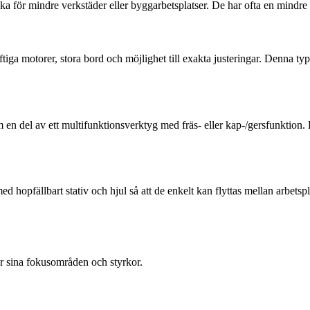
iska för mindre verkstäder eller byggarbetsplatser. De har ofta en mindr
aftiga motorer, stora bord och möjlighet till exakta justeringar. Denna t
n del av ett multifunktionsverktyg med fräs- eller kap-/gersfunktion. De
 hopfällbart stativ och hjul så att de enkelt kan flyttas mellan arbetsp
r sina fokusområden och styrkor.