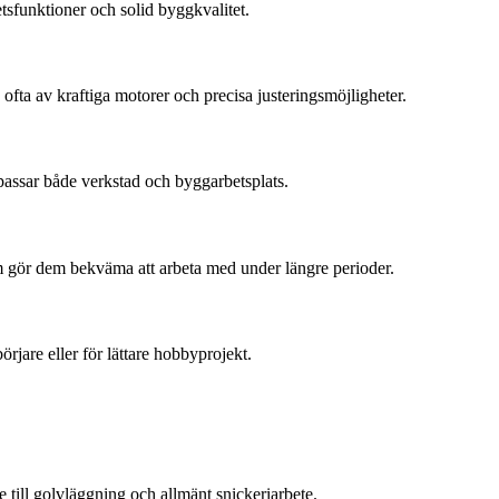
tsfunktioner och solid byggkvalitet.
fta av kraftiga motorer och precisa justeringsmöjligheter.
passar både verkstad och byggarbetsplats.
m gör dem bekväma att arbeta med under längre perioder.
örjare eller för lättare hobbyprojekt.
e till golvläggning och allmänt snickeriarbete.