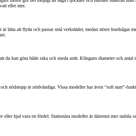
igare motor gör det möjligt att såga i tjockare och hårdare material ut
att eller mer.
r är lätta att flytta och passar små verkstäder, medan större bordsågar me
et.
att du kan göra både raka och sneda snitt. Klingans diameter och antal tä
 och nödstopp är nödvändiga. Vissa modeller har även “soft start”-funk
 eller hjul vara en fördel. Stationära modeller är däremot mer stabila oc