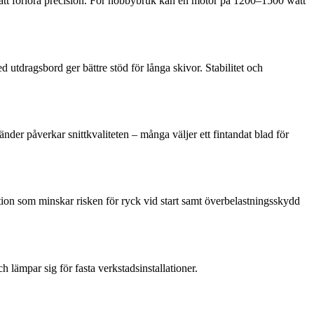
an att förlora precision. För hobbybruk kan en motor på 1200–1500 watt
d utdragsbord ger bättre stöd för långa skivor. Stabilitet och
nder påverkar snittkvaliteten – många väljer ett fintandat blad för
tion som minskar risken för ryck vid start samt överbelastningsskydd
h lämpar sig för fasta verkstadsinstallationer.