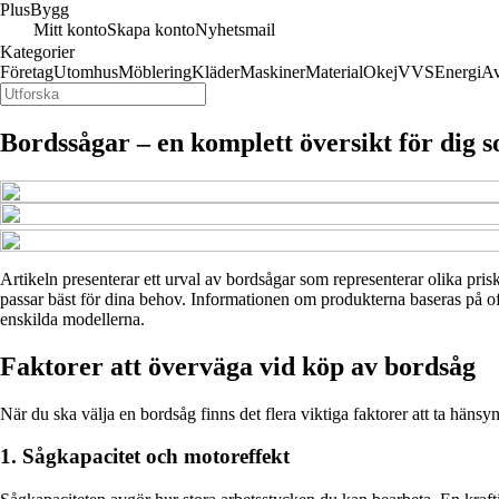
Plus
Bygg
Mitt konto
Skapa konto
Nyhetsmail
Kategorier
Företag
Utomhus
Möblering
Kläder
Maskiner
Material
Okej
VVS
Energi
Av
Bordssågar – en komplett översikt för dig s
Artikeln presenterar ett urval av bordsågar som representerar olika pris
passar bäst för dina behov. Informationen om produkterna baseras på offe
enskilda modellerna.
Faktorer att överväga vid köp av bordsåg
När du ska välja en bordsåg finns det flera viktiga faktorer att ta hänsy
1. Sågkapacitet och motoreffekt