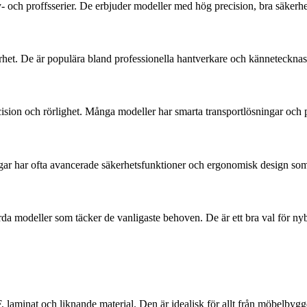
- och proffsserier. De erbjuder modeller med hög precision, bra säkerhe
het. De är populära bland professionella hantverkare och kännetecknas o
cision och rörlighet. Många modeller har smarta transportlösningar och 
ågar har ofta avancerade säkerhetsfunktioner och ergonomisk design so
ärda modeller som täcker de vanligaste behoven. De är ett bra val för nyb
, laminat och liknande material. Den är idealisk för allt från möbelbygg