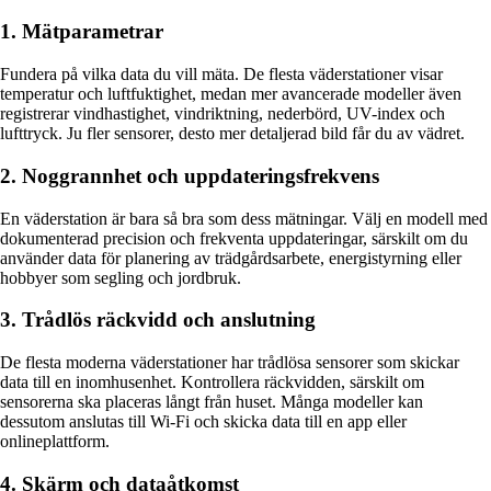
1. Mätparametrar
Fundera på vilka data du vill mäta. De flesta väderstationer visar
temperatur och luftfuktighet, medan mer avancerade modeller även
registrerar vindhastighet, vindriktning, nederbörd, UV-index och
lufttryck. Ju fler sensorer, desto mer detaljerad bild får du av vädret.
2. Noggrannhet och uppdateringsfrekvens
En väderstation är bara så bra som dess mätningar. Välj en modell med
dokumenterad precision och frekventa uppdateringar, särskilt om du
använder data för planering av trädgårdsarbete, energistyrning eller
hobbyer som segling och jordbruk.
3. Trådlös räckvidd och anslutning
De flesta moderna väderstationer har trådlösa sensorer som skickar
data till en inomhusenhet. Kontrollera räckvidden, särskilt om
sensorerna ska placeras långt från huset. Många modeller kan
dessutom anslutas till Wi-Fi och skicka data till en app eller
onlineplattform.
4. Skärm och dataåtkomst