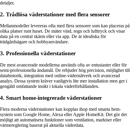
detaljer.
2. Trådlösa väderstationer med flera sensorer
Mellanmodeller levereras ofta med flera sensorer som kan placeras på
olika platser runt huset. De mäter vind, regn och lufttryck och visar
data på en central skärm eller via app. De är idealiska för
trädgårdsägare och hobbyanvändare.
3. Professionella väderstationer
De mest avancerade modellerna används ofta av entusiaster eller för
semi-professionella ändamål. De erbjuder hög precision, möjlighet till
datahistorik, integration med online-vädernätverk och avancerad
analys. Dessa system kräver vanligtvis lite mer installation men ger i
gengäld omfattande insikt i lokala väderförhållanden.
4. Smart home-integrerade väderstationer
Flera moderna väderstationer kan kopplas ihop med smarta hem-
system som Google Home, Alexa eller Apple HomeKit. Det gör det
möjligt att automatisera funktioner som ventilation, markiser eller
värmereglering baserat på aktuella väderdata.