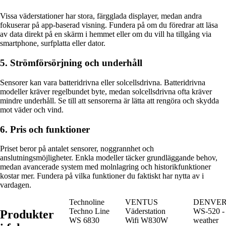
Vissa väderstationer har stora, färgglada displayer, medan andra
fokuserar på app-baserad visning. Fundera på om du föredrar att läsa
av data direkt på en skärm i hemmet eller om du vill ha tillgång via
smartphone, surfplatta eller dator.
5. Strömförsörjning och underhåll
Sensorer kan vara batteridrivna eller solcellsdrivna. Batteridrivna
modeller kräver regelbundet byte, medan solcellsdrivna ofta kräver
mindre underhåll. Se till att sensorerna är lätta att rengöra och skydda
mot väder och vind.
6. Pris och funktioner
Priset beror på antalet sensorer, noggrannhet och
anslutningsmöjligheter. Enkla modeller täcker grundläggande behov,
medan avancerade system med molnlagring och historikfunktioner
kostar mer. Fundera på vilka funktioner du faktiskt har nytta av i
vardagen.
Technoline
VENTUS
DENVE
Techno Line
Väderstation
WS-520 -
Produkter
WS 6830
Wifi W830W
weather