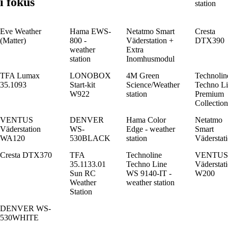
i fokus
station
Eve Weather
Hama EWS-
Netatmo Smart
Cresta
(Matter)
800 -
Väderstation +
DTX390
weather
Extra
station
Inomhusmodul
TFA Lumax
LONOBOX
4M Green
Technolin
35.1093
Start-kit
Science/Weather
Techno L
W922
station
Premium
Collection
VENTUS
DENVER
Hama Color
Netatmo
Väderstation
WS-
Edge - weather
Smart
WA120
530BLACK
station
Väderstat
Cresta DTX370
TFA
Technoline
VENTUS
35.1133.01
Techno Line
Väderstat
Sun RC
WS 9140-IT -
W200
Weather
weather station
Station
DENVER WS-
530WHITE