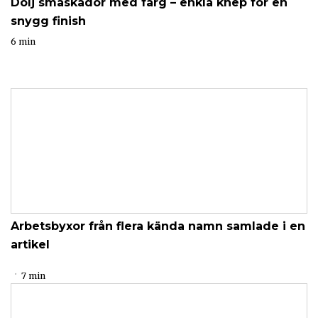
Dölj småskador med färg – enkla knep för en
snygg finish
6 min
Arbetsbyxor från flera kända namn samlade i en
artikel
7 min