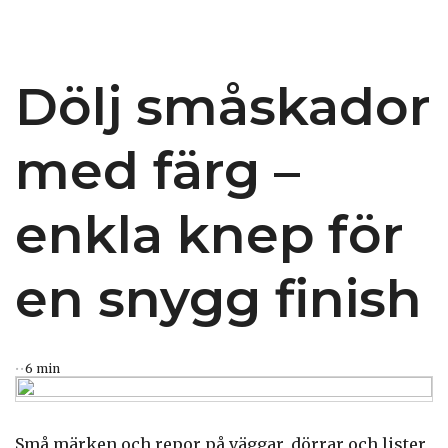
Dölj småskador
med färg –
enkla knep för
en snygg finish
6 min
Små märken och repor på väggar, dörrar och lister