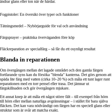
ändrar glans eller ton när de härdar.
Fogpistoler: En översikt över typer och funktioner
Tätningsmedel – Nybörjarguide för val och användning
Färgsprayer – praktiska överväganden före köp
Fläckreparation av specialfärg – så får du ett osynligt resultat
Blanda in reparationen
Om övergången mellan det lagade området och den gamla färgen
fortfarande syns kan du försöka "blenda" kanterna. Det görs genom att
späda lite färg med vatten (cirka 10–20 %) och måla ett tunt lager runt
reparationen med en torr pensel eller trasa. Det jämnar ut
färgskillnaden och gör övergången mjukare.
Ett annat knep är att måla ett något större fält – till exempel från hörn
till hörn eller mellan naturliga avgränsningar – i stället för bara själva
fläcken. Det kan vara nödvändigt om färgen har en speciell glans eller
struktur som är svår att matcha exakt.