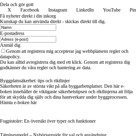
Dela och gör gott
X
Facebook
Instagram
LinkedIn
YouTube
Pin
Få nyheter direkt i din inkorg
Kunskap du kan använda direkt - skickas direkt till dig.
E-postadress
Anmäl dig
Genom att registrera mig accepterar jag webbplatsens regler och
datapolicy.
Du kan alltid avregistrera dig med ett klick. Genom att registrera dig
godkänner du våra regler och hantering av data.
Byggplatssäkerhet: tips och riktlinjer
Säkerheten är av största vikt på alla byggarbetsplatser. Den här e-
boken innehåller de viktigaste säkerhetstipsen och riktlinjerna att följa
för att skydda dig själv och dina hantverkare under byggprocessen.
Hämta e-boken här
Fogpistoler: En översikt över typer och funktioner
Tätningsmedel – Nybörjarguide för val och användning