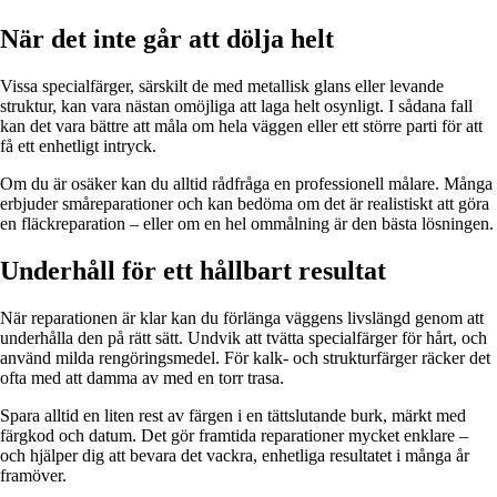
När det inte går att dölja helt
Vissa specialfärger, särskilt de med metallisk glans eller levande
struktur, kan vara nästan omöjliga att laga helt osynligt. I sådana fall
kan det vara bättre att måla om hela väggen eller ett större parti för att
få ett enhetligt intryck.
Om du är osäker kan du alltid rådfråga en professionell målare. Många
erbjuder småreparationer och kan bedöma om det är realistiskt att göra
en fläckreparation – eller om en hel ommålning är den bästa lösningen.
Underhåll för ett hållbart resultat
När reparationen är klar kan du förlänga väggens livslängd genom att
underhålla den på rätt sätt. Undvik att tvätta specialfärger för hårt, och
använd milda rengöringsmedel. För kalk- och strukturfärger räcker det
ofta med att damma av med en torr trasa.
Spara alltid en liten rest av färgen i en tättslutande burk, märkt med
färgkod och datum. Det gör framtida reparationer mycket enklare –
och hjälper dig att bevara det vackra, enhetliga resultatet i många år
framöver.