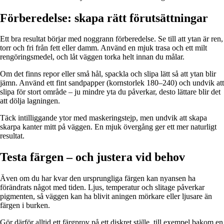
Förberedelse: skapa rätt förutsättningar
Ett bra resultat börjar med noggrann förberedelse. Se till att ytan är ren,
torr och fri från fett eller damm. Använd en mjuk trasa och ett milt
rengöringsmedel, och låt väggen torka helt innan du målar.
Om det finns repor eller små hål, spackla och slipa lätt så att ytan blir
jämn. Använd ett fint sandpapper (kornstorlek 180–240) och undvik att
slipa för stort område – ju mindre yta du påverkar, desto lättare blir det
att dölja lagningen.
Täck intilliggande ytor med maskeringstejp, men undvik att skapa
skarpa kanter mitt på väggen. En mjuk övergång ger ett mer naturligt
resultat.
Testa färgen – och justera vid behov
Även om du har kvar den ursprungliga färgen kan nyansen ha
förändrats något med tiden. Ljus, temperatur och slitage påverkar
pigmenten, så väggen kan ha blivit aningen mörkare eller ljusare än
färgen i burken.
Gör därför alltid ett färgprov på ett diskret ställe, till exempel bakom en