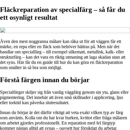
Fläckreparation av specialfärg – så får du
ett osynligt resultat
Även den mest noggranna målare kan råka ut för att väggen får ett
märke, en repa eller en fläck som behöver bättras på. Men när det
handlar om specialfärg – till exempel silkematt, metallisk, kalk- eller
strukturfärg – kan det vara en riktig utmaning att laga skadan utan att
det syns. Här får du en guide till hur du kan göra en fläckreparation
som smälter in så bra som möjligt.
Förstå färgen innan du börjar
Specialfärger skiljer sig från vanlig väggfärg genom sin yta, glans eller
pigmentering. Det innebär att även små skillnader i applicering, ljus
eller torktid kan påverka slutresultatet.
Innan du börjar är det därför viktigt att veta exakt vilken typ av färg
som använts. Kolla om du har kvar burken, kvittot eller fråga målaren
om arbetet gjordes professionellt. En reparation med fel färgtyp
kommer nästan alltid att synas – oavsett hur försiktigt du arbetar.