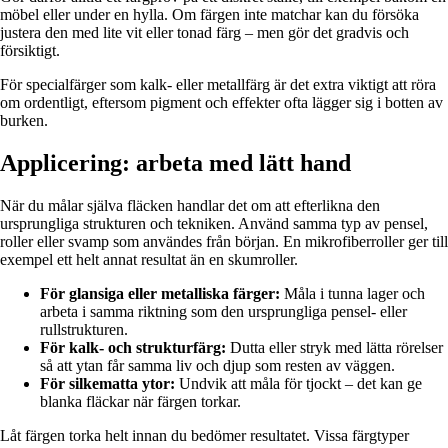
möbel eller under en hylla. Om färgen inte matchar kan du försöka
justera den med lite vit eller tonad färg – men gör det gradvis och
försiktigt.
För specialfärger som kalk- eller metallfärg är det extra viktigt att röra
om ordentligt, eftersom pigment och effekter ofta lägger sig i botten av
burken.
Applicering: arbeta med lätt hand
När du målar själva fläcken handlar det om att efterlikna den
ursprungliga strukturen och tekniken. Använd samma typ av pensel,
roller eller svamp som användes från början. En mikrofiberroller ger till
exempel ett helt annat resultat än en skumroller.
För glansiga eller metalliska färger:
Måla i tunna lager och
arbeta i samma riktning som den ursprungliga pensel- eller
rullstrukturen.
För kalk- och strukturfärg:
Dutta eller stryk med lätta rörelser
så att ytan får samma liv och djup som resten av väggen.
För silkematta ytor:
Undvik att måla för tjockt – det kan ge
blanka fläckar när färgen torkar.
Låt färgen torka helt innan du bedömer resultatet. Vissa färgtyper